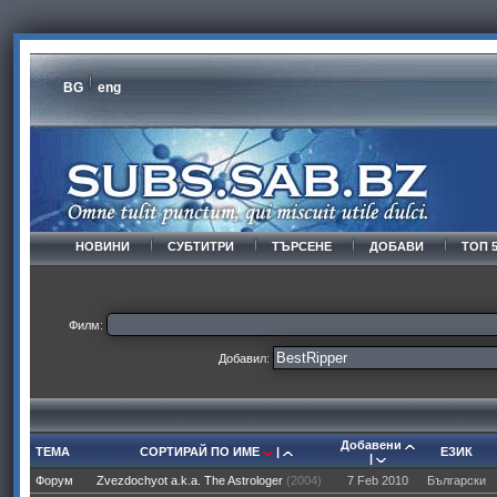
BG
eng
НОВИНИ
СУБТИТРИ
ТЪРСЕНЕ
ДОБАВИ
ТОП 
Филм:
Добавил:
Добавени
ТЕМА
СОРТИРАЙ ПО ИМЕ
|
ЕЗИК
|
Форум
Zvezdochyot a.k.a. The Astrologer
(2004)
7 Feb 2010
Български