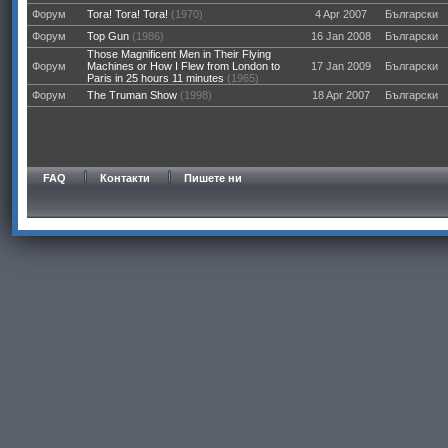
Форум
Tora! Tora! Tora!
(1970)
4 Apr 2007
Български
Форум
Top Gun
(1986)
16 Jan 2008
Български
Those Magnificent Men in Their Flying
Форум
Machines or How I Flew from London to
17 Jan 2009
Български
Paris in 25 hours 11 minutes
(1965)
Форум
The Truman Show
(1998)
18 Apr 2007
Български
FAQ
Контакти
Пишете ни