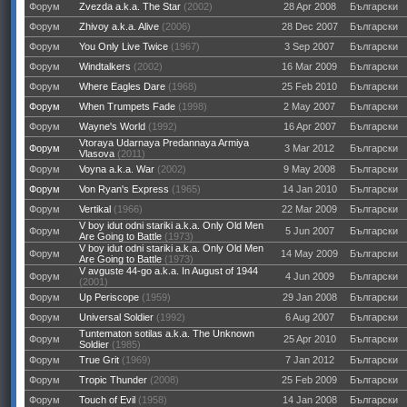
Форум
Zvezda a.k.a. The Star
(2002)
28 Apr 2008
Български
Форум
Zhivoy a.k.a. Alive
(2006)
28 Dec 2007
Български
Форум
You Only Live Twice
(1967)
3 Sep 2007
Български
Форум
Windtalkers
(2002)
16 Mar 2009
Български
Форум
Where Eagles Dare
(1968)
25 Feb 2010
Български
Форум
When Trumpets Fade
(1998)
2 May 2007
Български
Форум
Wayne's World
(1992)
16 Apr 2007
Български
Vtoraya Udarnaya Predannaya Armiya
Форум
3 Mar 2012
Български
Vlasova
(2011)
Форум
Voyna a.k.a. War
(2002)
9 May 2008
Български
Форум
Von Ryan's Express
(1965)
14 Jan 2010
Български
Форум
Vertikal
(1966)
22 Mar 2009
Български
V boy idut odni stariki a.k.a. Only Old Men
Форум
5 Jun 2007
Български
Are Going to Battle
(1973)
V boy idut odni stariki a.k.a. Only Old Men
Форум
14 May 2009
Български
Are Going to Battle
(1973)
V avguste 44-go a.k.a. In August of 1944
Форум
4 Jun 2009
Български
(2001)
Форум
Up Periscope
(1959)
29 Jan 2008
Български
Форум
Universal Soldier
(1992)
6 Aug 2007
Български
Tuntematon sotilas a.k.a. The Unknown
Форум
25 Apr 2010
Български
Soldier
(1985)
Форум
True Grit
(1969)
7 Jan 2012
Български
Форум
Tropic Thunder
(2008)
25 Feb 2009
Български
Форум
Touch of Evil
(1958)
14 Jan 2008
Български