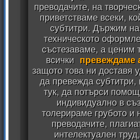
преводачите, на творчес
приветстваме всеки, к
субтитри. Държим на
техническото оформлен
състезаваме, а ценим т
всички
превеждаме 
защото това ни доставя у
да превежда субтитри,
тук, да потърси помощ
индивидуално в съз
толерираме грубото и
преводачите, плагиа
интелектуален труд