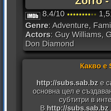
Zorro -
8.4/10
1,5
Genre
: Adventure, Fami
Actors
: Guy Williams, 
Don Diamond
Какво е
http://subs.sab.bz
е с
основна цел е създава
субтитри в инт
В
http://subs.sab.bz