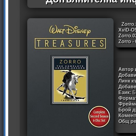
Zorro
XviD-O
Zorro.0
Zorro -
Автор 
Добави
Линк к
Добав
Език:
Б
Формат
Фрейм
Брой д
Комен
Общ ре