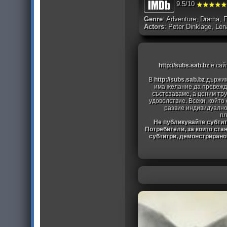
9.5/10
Genre
: Adventure, Drama, 
Actors
: Peter Dinklage, Len
http://subs.sab.bz
е сай
В
http://subs.sab.bz
държим
има желание да превежда
състезаваме, а ценим тру
удоволствие. Всеки, който
развие индивидуално
пл
Не публикувайте субтитр
Потребители, за които ста
субтитри, демонстрирано