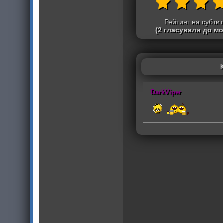
Рейтинг на субти
(2 гласували до м
DarkViper