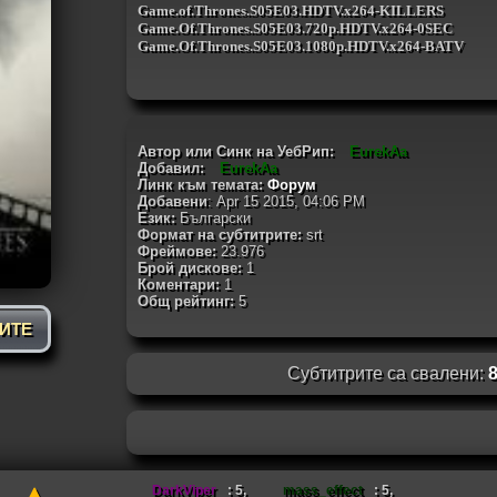
Game.of.Thrones.S05E03.HDTV.x264-KILLERS
Game.Of.Thrones.S05E03.720p.HDTV.x264-0SEC
Game.Of.Thrones.S05E03.1080p.HDTV.x264-BATV
Автор или Синк на УебРип:
EurekAa
Добавил:
EurekAa
Линк към темата:
Форум
Добавени
: Apr 15 2015, 04:06 PM
Език:
Български
Формат на субтитрите:
srt
Фреймове:
23.976
Брой дискове:
1
Коментари:
1
Общ рейтинг:
5
РИТЕ
Субтитрите са свалени:
DarkViper
: 5,
mass_effect
: 5,