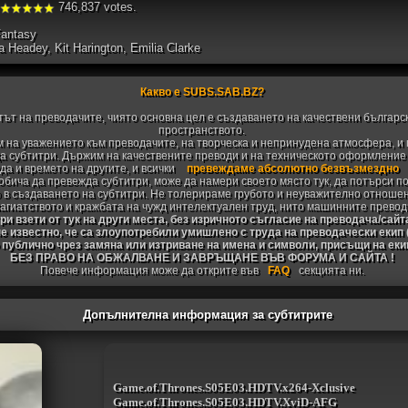
746,837 votes.
Fantasy
a Headey, Kit Harington, Emilia Clarke
Какво е SUBS.SAB.BZ?
тът на преводачите, чиято основна цел е създаването на качествени българс
пространството.
 на уважението към преводачите, на творческа и непринудена атмосфера, и 
 субтитри. Държим на качествените преводи и на техническото оформление н
да и времето на другите, и всички
превеждаме абсолютно безвъзмездно
 обича да превежда субтитри, може да намери своето място тук, да потърси п
 в създаването на субтитри. Не толерираме грубото и неуважително отноше
агиатството и кражбата на чужд интелектуален труд, нито машинните превод
и взети от тук на други места, без изричното съгласие на преводача/сайт
не известно, че са злоупотребили умишлено с труда на преводачески екип
 публично чрез замяна или изтриване на имена и символи, присъщи на ек
БЕЗ ПРАВО НА ОБЖАЛВАНЕ И ЗАВРЪЩАНЕ ВЪВ ФОРУМА И САЙТА !
Повече информация може да открите във
FAQ
секцията ни.
Допълнителна информация за субтитрите
Game.of.Thrones.S05E03.HDTV.x264-Xclusive
Game.of.Thrones.S05E03.HDTV.XviD-AFG