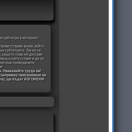
ки субтитри в интернет
приветстваме всеки, който
а субтитрите. Тук не се
, защото това ни доставя
омощ и напътствия и да се
ние към преводачите,
и!
а. Уважавайте труда ни!
 (например присвояване на
ипа), ще бъдат ИЗГОНЕНИ