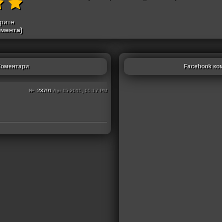
трите
омента)
Коментари
Facebook ко
№:
23791
Apr 15 2015, 05:17 PM