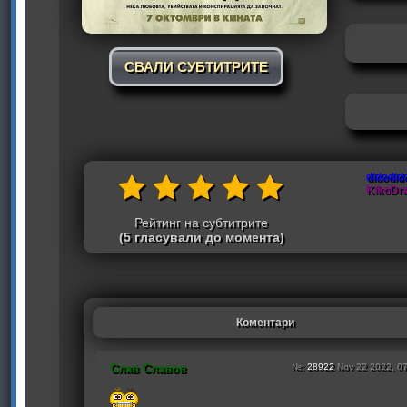
СВАЛИ СУБТИТРИТЕ
didodid
KikoDr
Рейтинг на субтитрите
(5 гласували до момента)
Коментари
Слав Славов
№:
28922
Nov 22 2022, 0