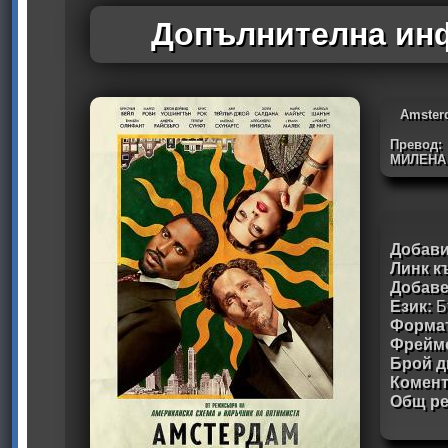
Допълнителна инф
Amster
Превод:
МИЛЕНА
Добави
Линк к
Добав
Език:
Б
Формат
Фрейм
Брой д
Комен
Общ ре