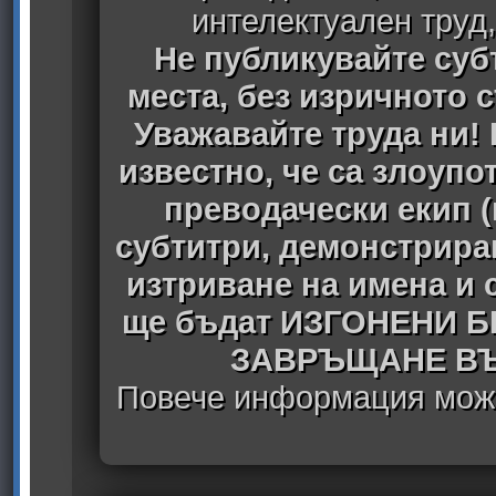
интелектуален труд
Не публикувайте субт
места, без изричното 
Уважавайте труда ни! 
известно, че са злоуп
преводачески екип 
субтитри, демонстрира
изтриване на имена и 
ще бъдат ИЗГОНЕНИ 
ЗАВРЪЩАНЕ ВЪ
Повече информация може