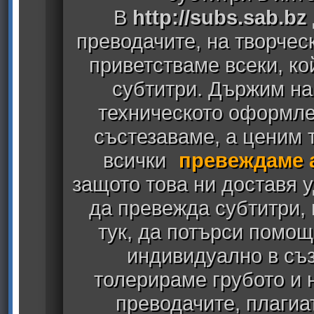
В
http://subs.sab.bz
преводачите, на творчес
приветстваме всеки, к
субтитри. Държим на
техническото оформлен
състезаваме, а ценим т
всички
превеждаме 
защото това ни доставя у
да превежда субтитри,
тук, да потърси помощ
индивидуално в съз
толерираме грубото и
преводачите, плагиа