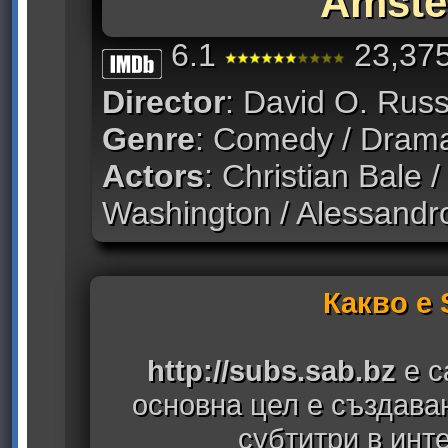
Amste
6.1
23,375
Director
: David O. Russ
Genre
: Comedy / Drama /
Actors
: Christian Bale 
Washington / Alessandr
Какво е
http://subs.sab.bz
е с
основна цел е създава
субтитри в инт