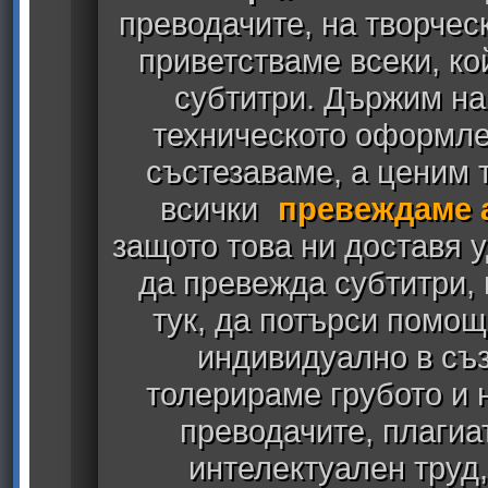
преводачите, на творчес
приветстваме всеки, к
субтитри. Държим на
техническото оформлен
състезаваме, а ценим т
всички
превеждаме 
защото това ни доставя у
да превежда субтитри,
тук, да потърси помощ
индивидуално в съз
толерираме грубото и
преводачите, плагиа
интелектуален труд