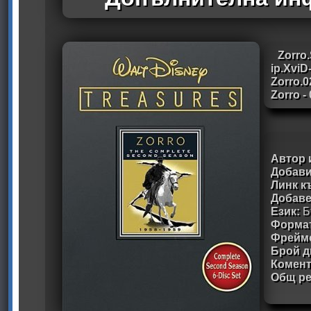
Zorro
ip.XviD
Zorro.0
Zorro -
Автор 
Добави
Линк к
Добав
Език:
Б
Формат
Фрейм
Брой д
Комен
Общ ре