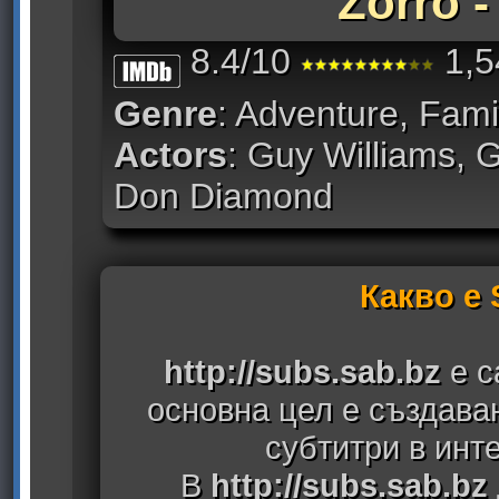
Zorro -
8.4/10
1,5
Genre
: Adventure, Fami
Actors
: Guy Williams, 
Don Diamond
Какво е
http://subs.sab.bz
е с
основна цел е създава
субтитри в инт
В
http://subs.sab.bz