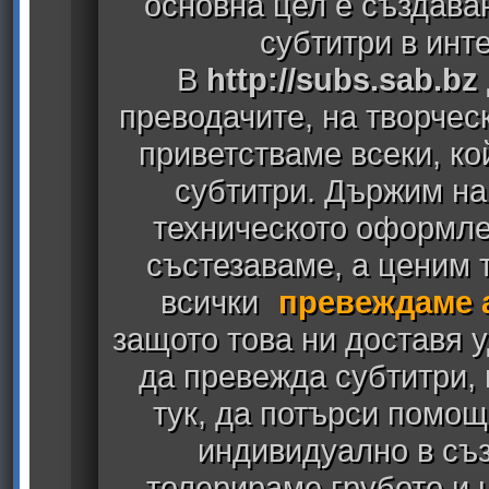
основна цел е създава
субтитри в инт
В
http://subs.sab.bz
преводачите, на творчес
приветстваме всеки, к
субтитри. Държим на
техническото оформлен
състезаваме, а ценим т
всички
превеждаме 
защото това ни доставя у
да превежда субтитри,
тук, да потърси помощ
индивидуално в съз
толерираме грубото и