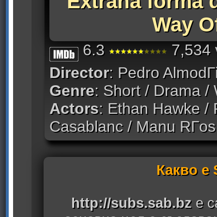
Extraña forma d
Way Of
6.3
7,534 
Director
: Pedro AlmodГ
Genre
: Short / Drama /
Actors
: Ethan Hawke / 
Casablanc / Manu RГ­os
Какво е
http://subs.sab.bz
е с