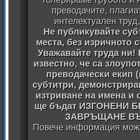
преводачите, плагиа
интелектуален труд
Не публикувайте субт
места, без изричното 
Уважавайте труда ни! 
известно, че са злоуп
преводачески екип 
субтитри, демонстрира
изтриване на имена и 
ще бъдат ИЗГОНЕНИ 
ЗАВРЪЩАНЕ ВЪ
Повече информация може