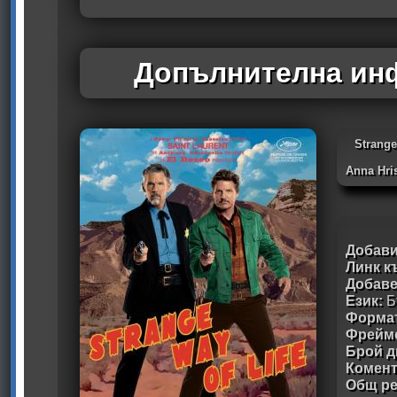
Допълнителна инф
Strang
Anna Hri
Добави
Линк к
Добав
Език:
Б
Формат
Фрейм
Брой д
Комен
Общ ре