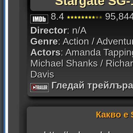
Stargate SG-
8.4
95,844
Director
: n/A
Genre
: Action / Adventu
Actors
: Amanda Tapping
Michael Shanks / Richa
Davis
Гледай трейлър
Какво е