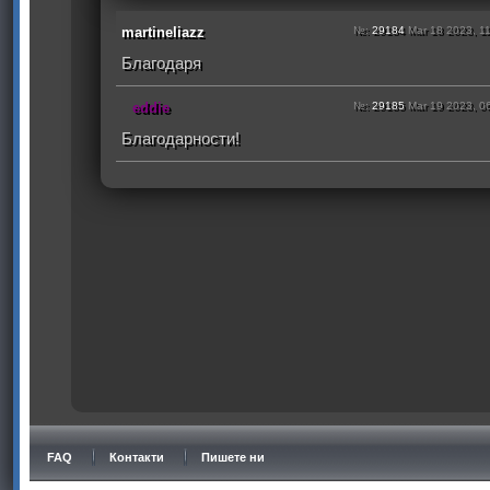
martineliazz
№:
29184
Mar 18 2023, 1
Благодаря
eddie
№:
29185
Mar 19 2023, 0
Благодарности!
FAQ
Контакти
Пишете ни