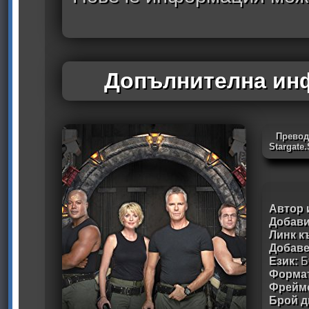
Допълнителна инф
Превод
Stargate
Автор 
Добави
Линк к
Добав
Език:
Б
Формат
Фрейм
Брой д