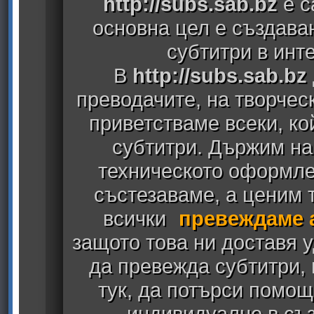
http://subs.sab.bz
е с
основна цел е създава
субтитри в инт
В
http://subs.sab.bz
преводачите, на творчес
приветстваме всеки, к
субтитри. Държим на
техническото оформлен
състезаваме, а ценим т
всички
превеждаме 
защото това ни доставя у
да превежда субтитри,
тук, да потърси помощ
индивидуално в съз