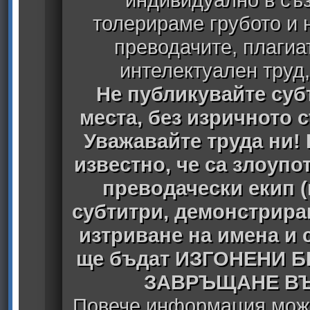
толерираме грубото и
преводачите, плагиа
интелектуален труд
Не публикувайте субт
места, без изричното 
Уважавайте труда ни! 
известно, че са злоуп
преводачески екип 
субтитри, демонстрира
изтриване на имена и 
ще бъдат ИЗГОНЕНИ 
ЗАВРЪЩАНЕ ВЪ
Повече информация може