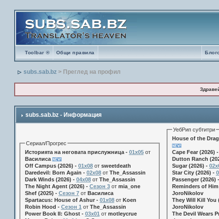
Toolbar ®
Общи правила
Блог
subs.sab.bz
> Преглед на профил
Здраве
subs.sab.bz - Информация
УебРип субтитри
House of the Drag
Сериал/Прогрес
Историята на неговата прислужница -
01х05
от
Cape Fear (2026) 
Василиса
Dutton Ranch (202
Off Campus (2026) -
01x08
от
sweetdeath
Sugar (2026) -
02x
Daredevil: Born Again -
02x08
от
The_Assassin
Star City (2026) -
0
Dark Winds (2026) -
04x08
от
The_Assassin
Passenger (2026) 
The Night Agent (2026) -
Сезон 3
от
mia_one
Reminders of Him 
Shef (2025) -
Сезон 7
от
Василиса
JoroNikolov
Spartacus: House of Ashur -
01x08
от
Koen
They Will Kill You 
Robin Hood -
Сезон 1
от
The_Assassin
JoroNikolov
Power Book II: Ghost -
03x01
от
motleycrue
The Devil Wears Pr