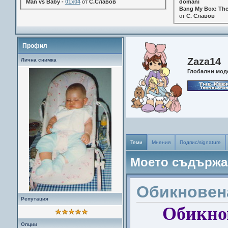
Man vs Baby -
01x04
от
С.Славов
domani
Bang My Box: The
от
С. Славов
Профил
Zaza14
Лична снимка
Глобални мод
Теми
Мнения
Подпис/signature
Моето съдържа
Обикновена
Репутация
Обикнов
Опции