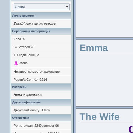
Опции
Лично резюме
Zaza14 няма лично резюме.
Персонална информация
Zaza14
Emma
-= Ветеран =-
111
годишен/шна
Жена
Неизвестно местонахождение
Роден/а
Септ-14-1914
Интереси
Няма информация
Друга информация
Държава/Country:: Blank
The Wife
Статистики
Регистриран: 22-December 06