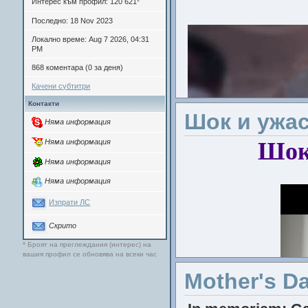
Интерес към профил: 120 621
*
Последно: 18 Nov 2023
Локално време: Aug 7 2026, 04:31
PM
868 коментара (0 за деня)
Качени субтитри
Контакти
Шок и ужас
Няма информация
Шок 
Няма информация
Няма информация
Няма информация
Изпрати ЛС
Скрито
* Броят на преглеждания (интерес) на
вашия профил се обновява на всеки час
Mother's D