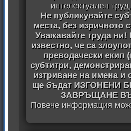
интелектуален труд
Не публикувайте субт
места, без изричното 
Уважавайте труда ни! 
известно, че са злоуп
преводачески екип 
субтитри, демонстрира
изтриване на имена и 
ще бъдат ИЗГОНЕНИ 
ЗАВРЪЩАНЕ ВЪ
Повече информация може