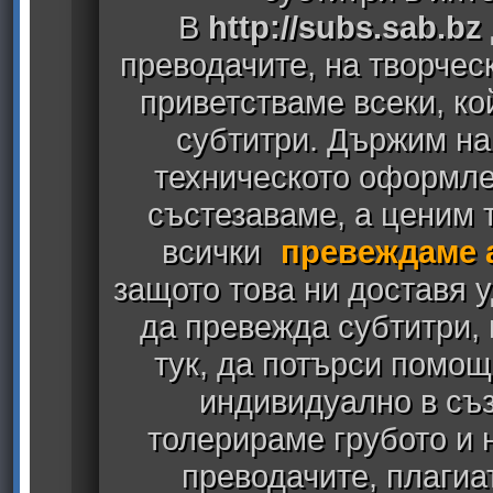
В
http://subs.sab.bz
преводачите, на творчес
приветстваме всеки, к
субтитри. Държим на
техническото оформлен
състезаваме, а ценим т
всички
превеждаме 
защото това ни доставя у
да превежда субтитри,
тук, да потърси помощ
индивидуално в съз
толерираме грубото и
преводачите, плагиа