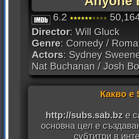
Anyone 
6.2
50,164
Director
: Will Gluck
Genre
: Comedy / Roma
Actors
: Sydney Sweeney
Nat Buchanan / Josh Bo
Какво е
http://subs.sab.bz
е с
основна цел е създава
субтитри в инт