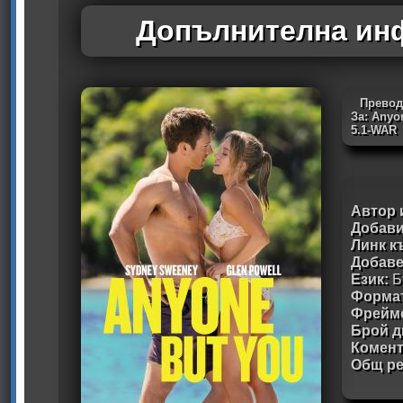
Допълнителна инф
Превод
За: Anyo
5.1-WAR
Автор 
Добави
Линк к
Добав
Език:
Б
Формат
Фрейм
Брой д
Комен
Общ ре