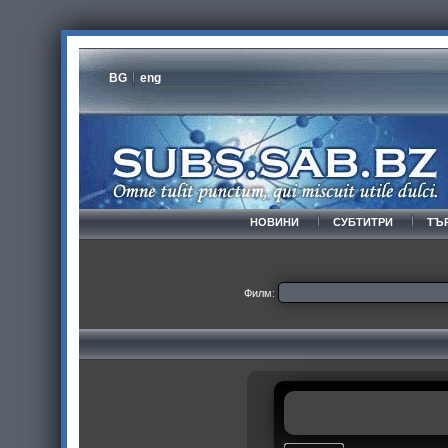
BG
eng
НОВИНИ
СУБТИТРИ
ТЪ
Филм: