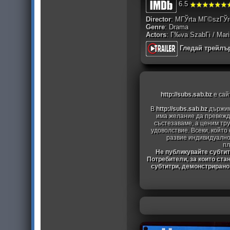
6.5
Director
: MГЎrta MГ©szГЎr
Genre
: Drama
Actors
: Г‰va SzabГі / Marin
Гледай трейлъ
http://subs.sab.bz
е сай
В
http://subs.sab.bz
държим
има желание да превежда
състезаваме, а ценим тру
удоволствие. Всеки, който
развие индивидуално
пл
Не публикувайте субтитр
Потребители, за които ста
субтитри, демонстрирано