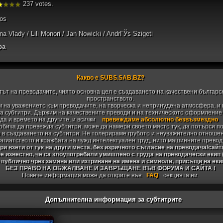
237 votes.
os
a Vlady / Lili Monori / Jan Nowicki / AndrГЎs Szigeti
ра
Какво е SUBS.SAB.BZ?
тът на преводачите, чиято основна цел е създаването на качествени българс
пространството.
 на уважението към преводачите, на творческа и непринудена атмосфера, и 
 субтитри. Държим на качествените преводи и на техническото оформление н
да и времето на другите, и всички
превеждаме абсолютно безвъзмездно
 обича да превежда субтитри, може да намери своето място тук, да потърси п
 в създаването на субтитри. Не толерираме грубото и неуважително отноше
агиатството и кражбата на чужд интелектуален труд, нито машинните превод
и взети от тук на други места, без изричното съгласие на преводача/сайт
не известно, че са злоупотребили умишлено с труда на преводачески екип
 публично чрез замяна или изтриване на имена и символи, присъщи на ек
БЕЗ ПРАВО НА ОБЖАЛВАНЕ И ЗАВРЪЩАНЕ ВЪВ ФОРУМА И САЙТА !
Повече информация може да открите във
FAQ
секцията ни.
Допълнителна информация за субтитрите