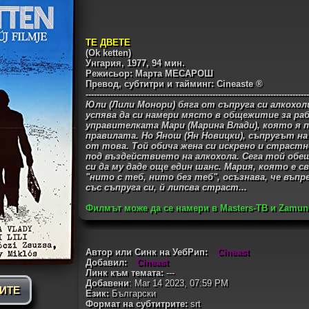
ТЕ ДВЕТЕ
(Ok ketten)
Унгария, 1977, 94 мин.
Режисьор: Марта МЕСАРОШ
Превод, субтитри и тайминг: Cineaste ®
---------------------------------------------------------------------------------
Юли (Лили Монори) бяга от съпруга си алкохоли
успява да си намери място в общежитие за ра
управителката Мари (Марина Влади), която я 
правилата. Но Янош (Ян Новицки), съпругът на
от това. Той обича жена си искрено и страстн
под въздействието на алкохола. Сега той обещ
си да му даде още един шанс. Мария, която е с
"нито с теб, нито без теб", осъзнава, че въпр
със съпруга си, й липсва страст...
Филмът може да се намери в Masters-TB и Zamu
Автор или Синк на УебРип:
Cineast
Добавил:
Cineast
Линк към темата:
---
Добавени
: Mar 14 2023, 07:59 PM
РИТЕ
Език:
Български
Формат на субтитрите:
srt