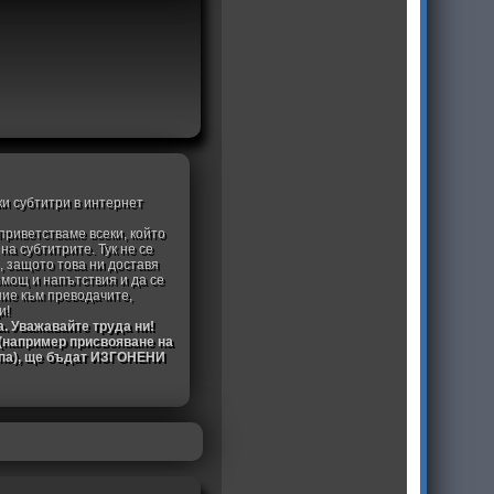
ки субтитри в интернет
приветстваме всеки, който
а субтитрите. Тук не се
, защото това ни доставя
омощ и напътствия и да се
ние към преводачите,
и!
а. Уважавайте труда ни!
 (например присвояване на
ипа), ще бъдат ИЗГОНЕНИ