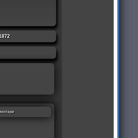
1872
ментари