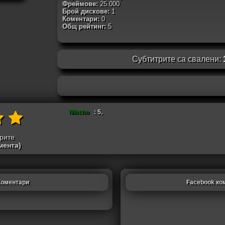
Фреймове:
25.000
Брой дискове:
1
Коментари:
0
Общ рейтинг:
5
Субтитрите са свалени:
Nikcho
: 5,
трите
мента)
Коментари
Facebook ко