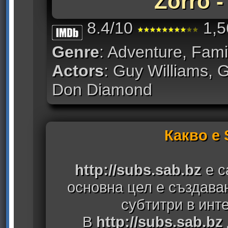
Zorro -
8.4/10
1,5
Genre
: Adventure, Fami
Actors
: Guy Williams, 
Don Diamond
Какво е
http://subs.sab.bz
е с
основна цел е създава
субтитри в инт
В
http://subs.sab.bz