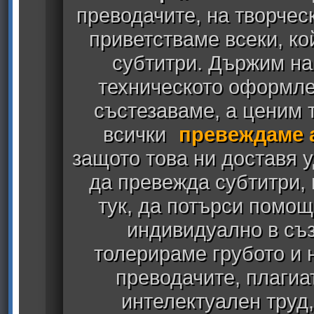
преводачите, на творчес
приветстваме всеки, к
субтитри. Държим на
техническото оформлен
състезаваме, а ценим т
всички
превеждаме 
защото това ни доставя у
да превежда субтитри,
тук, да потърси помощ
индивидуално в съз
толерираме грубото и
преводачите, плагиа
интелектуален труд