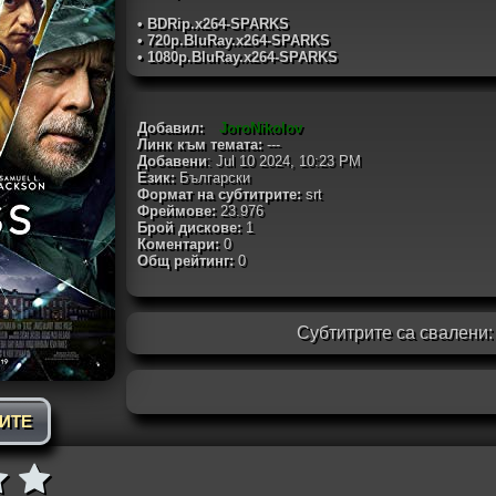
• BDRip.x264-SPARKS
• 720p.BluRay.x264-SPARKS
• 1080p.BluRay.x264-SPARKS
Добавил:
JoroNikolov
Линк към темата:
---
Добавени
: Jul 10 2024, 10:23 PM
Език:
Български
Формат на субтитрите:
srt
Фреймове:
23.976
Брой дискове:
1
Коментари:
0
Общ рейтинг:
0
Субтитрите са свалени
РИТЕ