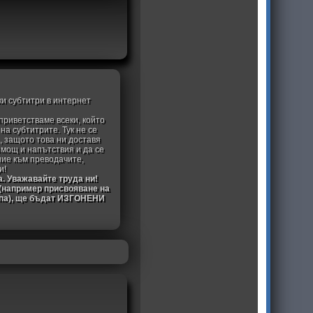
ки субтитри в интернет
приветстваме всеки, който
а субтитрите. Тук не се
, защото това ни доставя
омощ и напътствия и да се
ние към преводачите,
и!
а. Уважавайте труда ни!
 (например присвояване на
ипа), ще бъдат ИЗГОНЕНИ