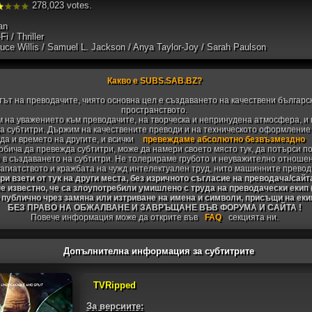
278,023 votes.
an
i / Thriller
ce Willis / Samuel L. Jackson / Anya Taylor-Joy / Sarah Paulson
Какво е SUBS.SAB.BZ?
тът на преводачите, чиято основна цел е създаването на качествени българс
пространството.
 на уважението към преводачите, на творческа и непринудена атмосфера, и 
 субтитри. Държим на качествените преводи и на техническото оформление н
да и времето на другите, и всички
превеждаме абсолютно безвъзмездно
 обича да превежда субтитри, може да намери своето място тук, да потърси п
 в създаването на субтитри. Не толерираме грубото и неуважително отноше
агиатството и кражбата на чужд интелектуален труд, нито машинните превод
и взети от тук на други места, без изричното съгласие на преводача/сайт
не известно, че са злоупотребили умишлено с труда на преводачески екип
 публично чрез замяна или изтриване на имена и символи, присъщи на ек
БЕЗ ПРАВО НА ОБЖАЛВАНЕ И ЗАВРЪЩАНЕ ВЪВ ФОРУМА И САЙТА !
Повече информация може да открите във
FAQ
секцията ни.
Допълнителна информация за субтитрите
TVRipped
За версиите: