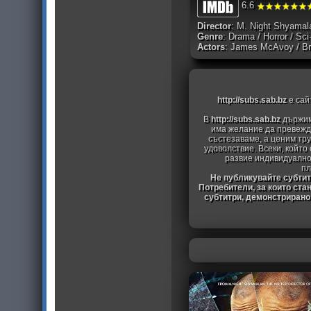
6.6
Director
: M. Night Shyamal
Genre
: Drama / Horror / Sci-F
Actors
: James McAvoy / Bru
http://subs.sab.bz
е сай
В
http://subs.sab.bz
държим
има желание да превежда
състезаваме, а ценим тру
удоволствие. Всеки, който
развие индивидуално
пл
Не публикувайте субтитр
Потребители, за които ста
субтитри, демонстрирано