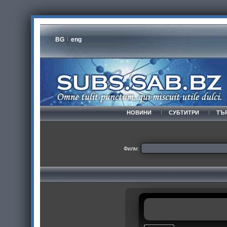
BG
eng
НОВИНИ
СУБТИТРИ
ТЪ
Филм: