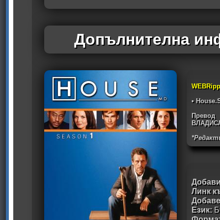
Допълнителна инф
WEBRipp
• House.
Превод
ВЛАДИС
*Редакт
Добави
Линк к
Добав
Език:
Б
Формат