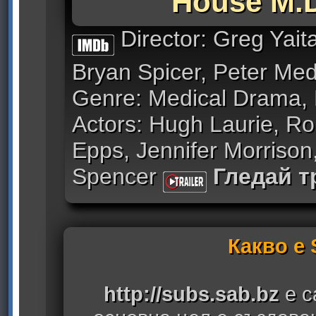
House M.D
Director: Greg Yai
Bryan Spicer, Peter Me
Genre: Medical Drama,
Actors: Hugh Laurie, R
Epps, Jennifer Morrison,
Spencer
Гледай 
Какво е
http://subs.sab.bz
е с