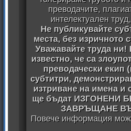
преводачите, плагиа
интелектуален труд
Не публикувайте субт
места, без изричното 
Уважавайте труда ни! 
известно, че са злоуп
преводачески екип 
субтитри, демонстрира
изтриване на имена и 
ще бъдат ИЗГОНЕНИ 
ЗАВРЪЩАНЕ ВЪ
Повече информация може