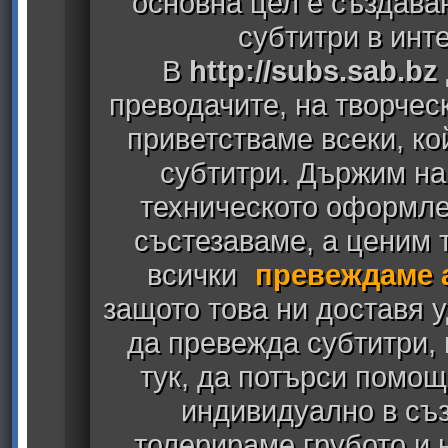
основна цел е създава
субтитри в инт
В
http://subs.sab.bz
преводачите, на творчес
приветстваме всеки, к
субтитри. Държим на
техническото оформлен
състезаваме, а ценим т
всички
превеждаме 
защото това ни доставя у
да превежда субтитри,
тук, да потърси помощ
индивидуално в съз
толерираме грубото и