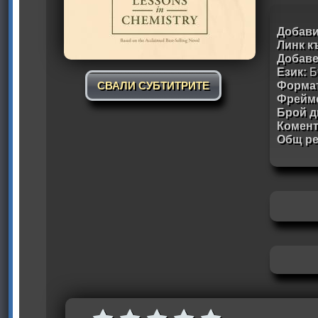
Добави
Линк к
Добав
Език:
Б
Формат
СВАЛИ СУБТИТРИТЕ
Фрейм
Брой д
Комен
Общ ре