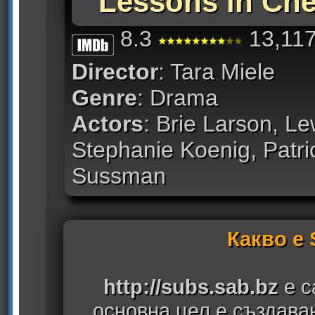
Lessons in Che
8.3
13,117
Director
: Tara Miele
Genre
: Drama
Actors
: Brie Larson, L
Stephanie Koenig, Patri
Sussman
Какво е
http://subs.sab.bz
е с
основна цел е създава