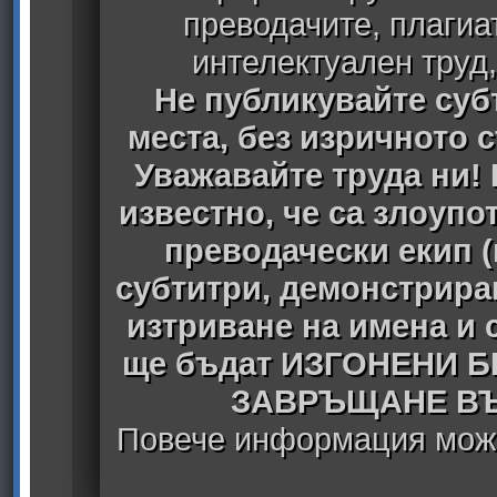
преводачите, плагиа
интелектуален труд
Не публикувайте субт
места, без изричното 
Уважавайте труда ни! 
известно, че са злоуп
преводачески екип 
субтитри, демонстрира
изтриване на имена и 
ще бъдат ИЗГОНЕНИ 
ЗАВРЪЩАНЕ ВЪ
Повече информация може