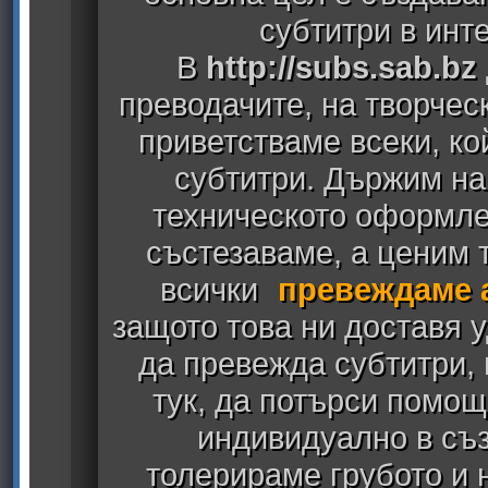
субтитри в инт
В
http://subs.sab.bz
преводачите, на творчес
приветстваме всеки, к
субтитри. Държим на
техническото оформлен
състезаваме, а ценим т
всички
превеждаме 
защото това ни доставя у
да превежда субтитри,
тук, да потърси помощ
индивидуално в съз
толерираме грубото и