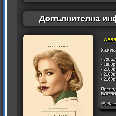
Допълнителна инф
WEBR
За вер
• 720p
• 1080
• 2160
• 2160
• 2160
Превод
БОРЯН
*Редак