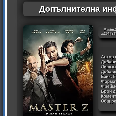
Допълнителна инф
Master.
.x264-[Y
Автор 
Добави
Линк к
Добав
Език:
Б
Формат
Фрейм
Брой д
Комен
Общ ре