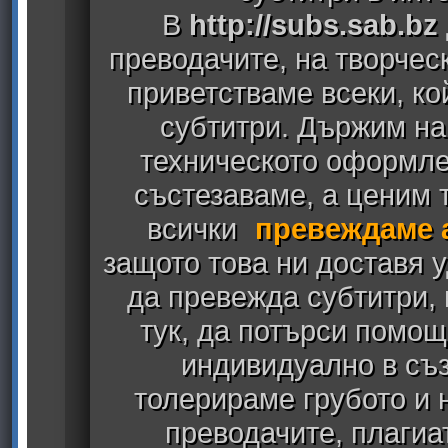
В
http://subs.sab.bz
преводачите, на творчес
приветстваме всеки, к
субтитри. Държим на
техническото оформлен
състезаваме, а ценим т
всички
превеждаме 
защото това ни доставя у
да превежда субтитри,
тук, да потърси помощ
индивидуално в съз
толерираме грубото и
преводачите, плагиа