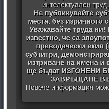
интелектуален труд
Не публикувайте субт
места, без изричното 
Уважавайте труда ни! 
известно, че са злоуп
преводачески екип 
субтитри, демонстрира
изтриване на имена и 
ще бъдат ИЗГОНЕНИ 
ЗАВРЪЩАНЕ ВЪ
Повече информация може