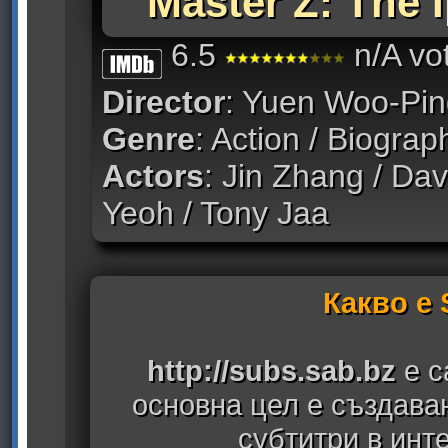
Master Z: The 
6.5
n/A vo
Director
: Yuen Woo-Pi
Genre
: Action / Biograp
Actors
: Jin Zhang / Dav
Yeoh / Tony Jaa
Какво е
http://subs.sab.bz
е с
основна цел е създава
субтитри в инт