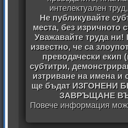
интелектуален труд
Не публикувайте субт
места, без изричното 
Уважавайте труда ни! 
известно, че са злоуп
преводачески екип 
субтитри, демонстрира
изтриване на имена и 
ще бъдат ИЗГОНЕНИ 
ЗАВРЪЩАНЕ ВЪ
Повече информация може