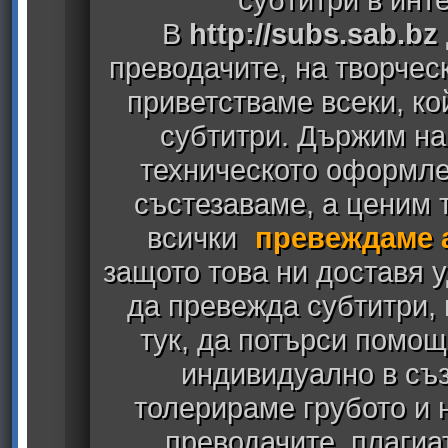
В
http://subs.sab.bz
преводачите, на творчес
приветстваме всеки, к
субтитри. Държим на
техническото оформлен
състезаваме, а ценим т
всички
превеждаме 
защото това ни доставя у
да превежда субтитри,
тук, да потърси помощ
индивидуално в съз
толерираме грубото и
преводачите, плагиа