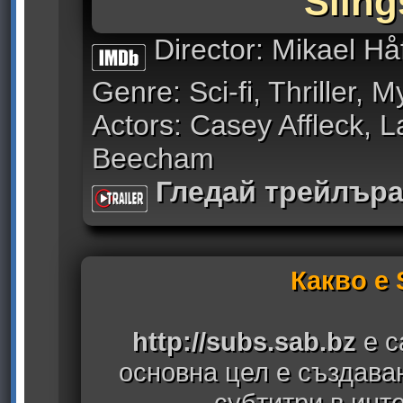
Sling
Director: Mikael Hå
Genre: Sci-fi, Thriller, M
Actors: Casey Affleck, 
Beecham
Гледай трейлър
Какво е
http://subs.sab.bz
е с
основна цел е създава
субтитри в инт