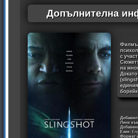
Допълнителна инф
Филмът
психол
с учас
Сюжетъ
на мно
Докато
(slingsh
единия
борейк
Добавил
Линк към
Добавен
Език:
Eng
Формат н