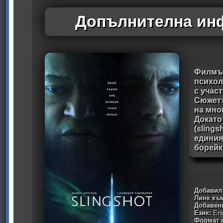
Допълнителна инф
Филмът
психол
с учас
Сюжетъ
на мно
Докато
(slingsh
единия
борейк
Добавил
Линк към
Добавен
Език:
Eng
Формат н