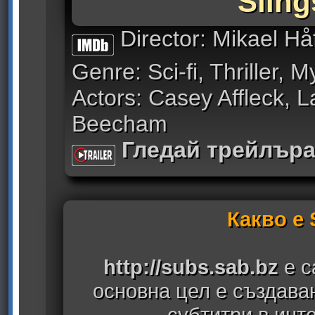
Sling
Director: Mikael Hå
Genre: Sci-fi, Thriller, M
Actors: Casey Affleck, 
Beecham
Гледай трейлър
Какво е
http://subs.sab.bz
е с
основна цел е създава
субтитри в инт