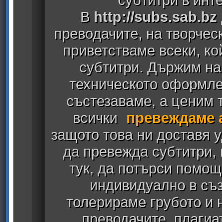
В
http://subs.sab.bz
преводачите, на творчес
приветстваме всеки, к
субтитри. Държим на
техническото оформлен
състезаваме, а ценим т
всички
превеждаме 
защото това ни доставя у
да превежда субтитри,
тук, да потърси помощ
индивидуално в съз
толерираме грубото и
преводачите, плагиа