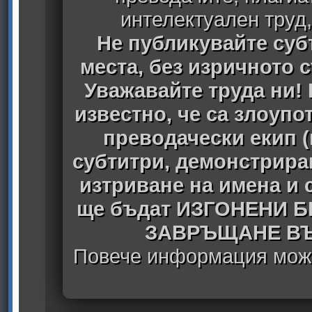
интелектуален труд
Не публикувайте субт
места, без изричното 
Уважавайте труда ни! 
известно, че са злоуп
преводачески екип 
субтитри, демонстрира
изтриване на имена и 
ще бъдат ИЗГОНЕНИ 
ЗАВРЪЩАНЕ ВЪ
Повече информация може