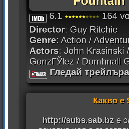
Fountain 
6.1
164 vo
Director
: Guy Ritchie
Genre
: Action / Adventu
Actors
: John Krasinski 
GonzГЎlez / Domhnall G
Гледай трейлър
Какво е
http://subs.sab.bz
е с