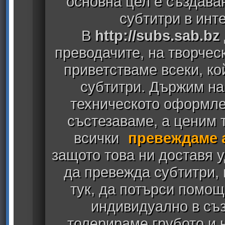
основна цел е създава
субтитри в инт
В
http://subs.sab.bz
преводачите, на творчес
приветстваме всеки, к
субтитри. Държим на
техническото оформлен
състезаваме, а ценим т
всички
превеждаме 
защото това ни доставя у
да превежда субтитри,
тук, да потърси помощ
индивидуално в съз
толерираме грубото и