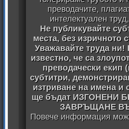
преводачите, плагиа
интелектуален труд
Не публикувайте субт
места, без изричното 
Уважавайте труда ни! 
известно, че са злоуп
преводачески екип 
субтитри, демонстрира
изтриване на имена и 
ще бъдат ИЗГОНЕНИ 
ЗАВРЪЩАНЕ ВЪ
Повече информация може