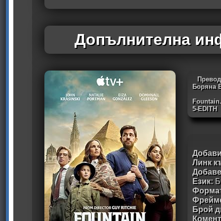
Допълнителна инф
Превод
Боряна 
Fountain
5-EDITH
Добави
Линк к
Добав
Език:
Б
Формат
Фрейм
Брой д
Комен