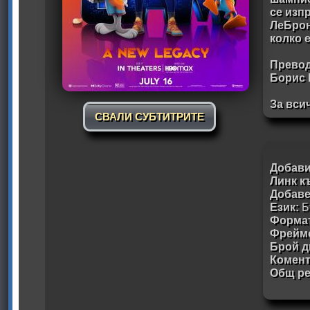
се изп
ЛеБрон
колко 
Превод
Борис 
За вси
СВАЛИ СУБТИТРИТЕ
Добави
Линк к
Добав
Език:
Б
Формат
Фрейм
Брой д
Комен
Общ ре