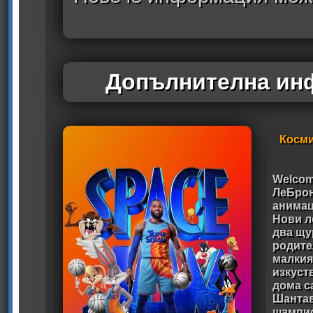
Допълнителна инф
Косми
Welcom
ЛеБрон
анимац
Нови л
два щу
родите
малкия
изкуст
дома с
Шантав
шампио