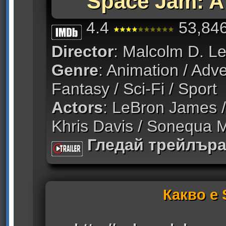
Space Jam: A
4.4
53,846
Director
: Malcolm D. L
Genre
: Animation / Adv
Fantasy / Sci-Fi / Sport
Actors
: LeBron James /
Khris Davis / Sonequa 
Гледай трейлър
Какво е