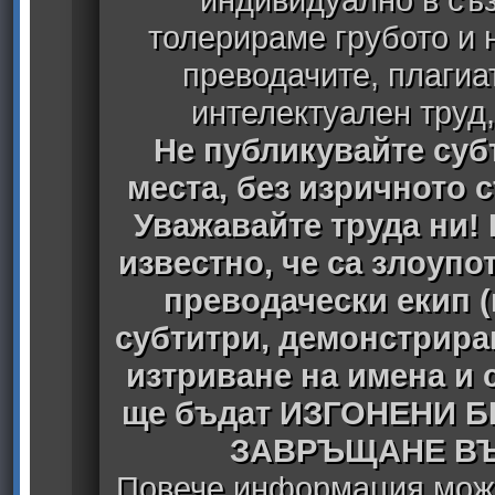
толерираме грубото и
преводачите, плагиа
интелектуален труд
Не публикувайте субт
места, без изричното 
Уважавайте труда ни! 
известно, че са злоуп
преводачески екип 
субтитри, демонстрира
изтриване на имена и 
ще бъдат ИЗГОНЕНИ 
ЗАВРЪЩАНЕ ВЪ
Повече информация може