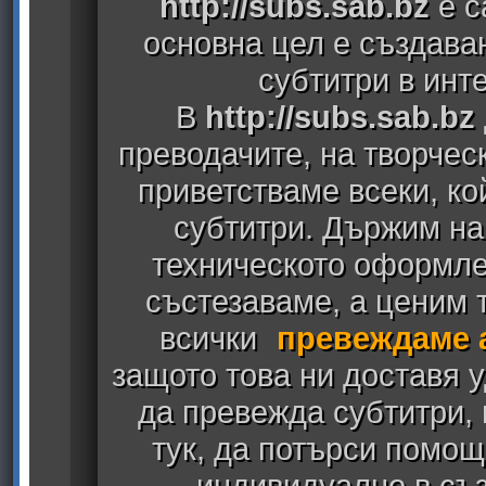
http://subs.sab.bz
е с
основна цел е създава
субтитри в инт
В
http://subs.sab.bz
преводачите, на творчес
приветстваме всеки, к
субтитри. Държим на
техническото оформлен
състезаваме, а ценим т
всички
превеждаме 
защото това ни доставя у
да превежда субтитри,
тук, да потърси помощ
индивидуално в съз