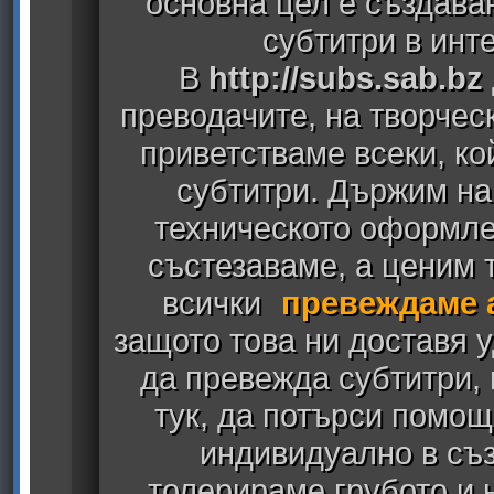
основна цел е създава
субтитри в инт
В
http://subs.sab.bz
преводачите, на творчес
приветстваме всеки, к
субтитри. Държим на
техническото оформлен
състезаваме, а ценим т
всички
превеждаме 
защото това ни доставя у
да превежда субтитри,
тук, да потърси помощ
индивидуално в съз
толерираме грубото и