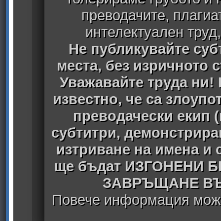
преводачите, плагиа
интелектуален труд
Не публикувайте субт
места, без изричното 
Уважавайте труда ни! 
известно, че са злоуп
преводачески екип 
субтитри, демонстрира
изтриване на имена и 
ще бъдат ИЗГОНЕНИ 
ЗАВРЪЩАНЕ ВЪ
Повече информация може