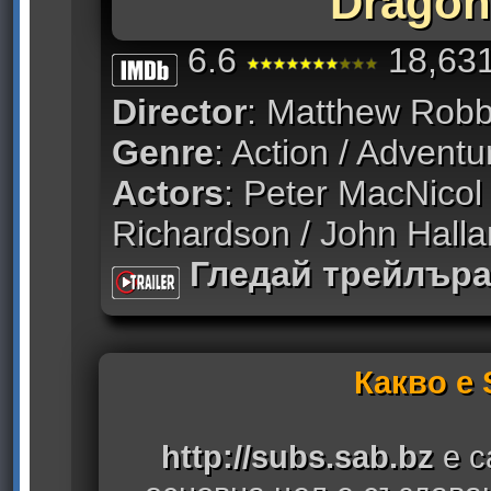
Dragon
6.6
18,631
Director
: Matthew Robb
Genre
: Action / Adventu
Actors
: Peter MacNicol 
Richardson / John Halla
Гледай трейлър
Какво е
http://subs.sab.bz
е с