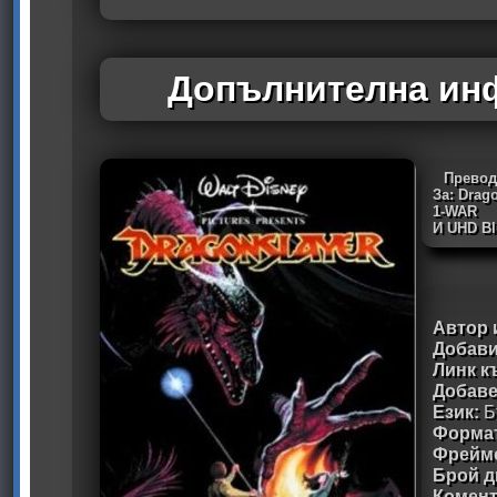
Допълнителна инф
Превод 
За: Drag
1-WAR
И UHD Bl
Автор 
Добави
Линк к
Добав
Език:
Б
Формат
Фрейм
Брой д
Комен