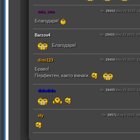
mia_one
№:
29402
May 23 2023, 1
Благодаря!
Barzov4
№:
29403
May 23 2023, 0
Благодаря!
dimi123
№:
29404
May 23 2023, 1
Браво!
Перфектен, както винаги.
didodido
№:
29405
May 23 2023, 1
sty
№:
29571
Aug 6 2023, 0