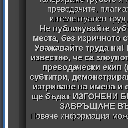
преводачите, плагиа
интелектуален труд
Не публикувайте субт
места, без изричното 
Уважавайте труда ни! 
известно, че са злоуп
преводачески екип 
субтитри, демонстрира
изтриване на имена и 
ще бъдат ИЗГОНЕНИ 
ЗАВРЪЩАНЕ ВЪ
Повече информация може