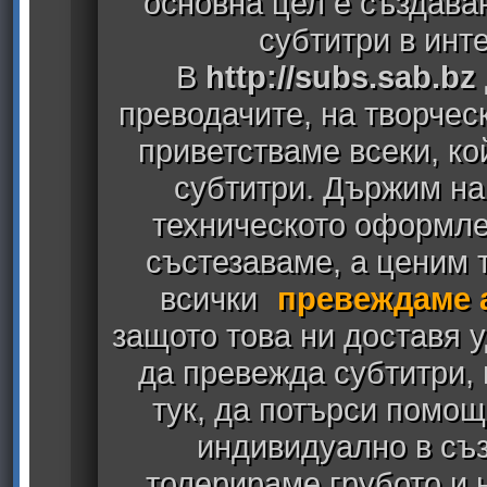
основна цел е създава
субтитри в инт
В
http://subs.sab.bz
преводачите, на творчес
приветстваме всеки, к
субтитри. Държим на
техническото оформлен
състезаваме, а ценим т
всички
превеждаме 
защото това ни доставя у
да превежда субтитри,
тук, да потърси помощ
индивидуално в съз
толерираме грубото и