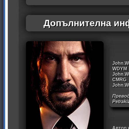
Допълнителна инф
John.Wi
WDYM
John.Wi
CMRG
John.Wi
Прево
Petraki
Автор 