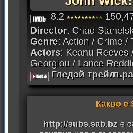
John Wick:
8.2
150,47
Director
: Chad Stahelsk
Genre
: Action / Crime / 
Actors
: Keanu Reeves 
Georgiou / Lance Reddi
Гледай трейлър
Какво е
http://subs.sab.bz
е с