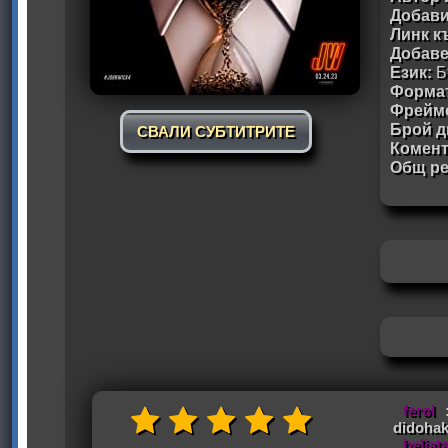
Добави
Линк к
Добав
Език:
Б
Формат
Фрейм
Брой д
СВАЛИ СУБТИТРИТЕ
Комен
Общ ре
ferol
didohak
beljat