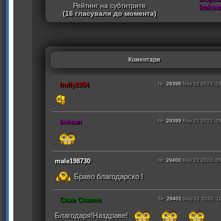
Рейтинг на субтитрите
koksa
(16 гласували до момента)
Коментари
liolly1954
№:
29398
May 22 2023, 0
koksan
№:
29399
May 22 2023, 0
male198730
№:
29400
May 22 2023, 0
Браво благодарско !
Слав Славов
№:
29401
May 22 2023, 1
Благодаря!Наздраве!