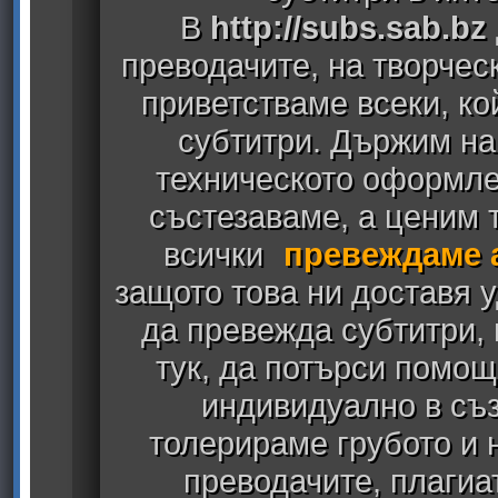
В
http://subs.sab.bz
преводачите, на творчес
приветстваме всеки, к
субтитри. Държим на
техническото оформлен
състезаваме, а ценим т
всички
превеждаме 
защото това ни доставя у
да превежда субтитри,
тук, да потърси помощ
индивидуално в съз
толерираме грубото и
преводачите, плагиа