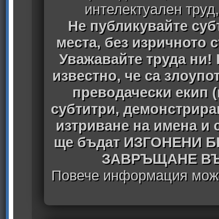
интелектуален труд
Не публикувайте субт
места, без изричното 
Уважавайте труда ни! 
известно, че са злоуп
преводачески екип 
субтитри, демонстрира
изтриване на имена и 
ще бъдат ИЗГОНЕНИ 
ЗАВРЪЩАНЕ ВЪ
Повече информация може