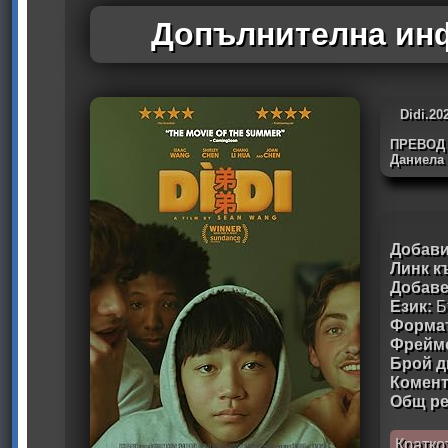
Допълнителна инф
Didi.2
ПРЕВОД
Даниела 
Добави
Линк к
Добав
Език:
Б
Формат
Фрейм
Брой д
Комен
Общ ре
Кратко