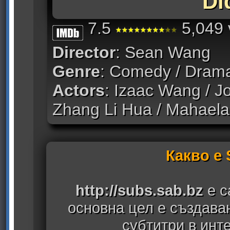
Di
7.5
5,049 
Director
: Sean Wang
Genre
: Comedy / Dram
Actors
: Izaac Wang / J
Zhang Li Hua / Mahaela
Какво е
http://subs.sab.bz
е с
основна цел е създава
субтитри в инт