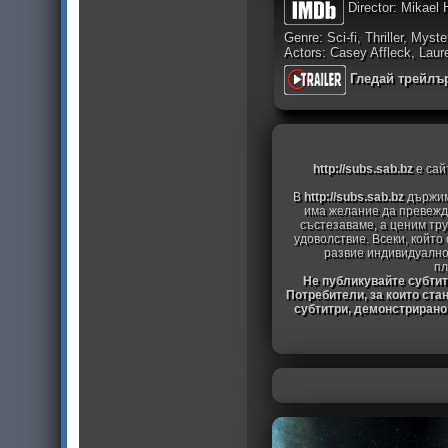
Director: Mikael 
Genre: Sci-fi, Thriller, Myste
Actors: Casey Affleck, Lau
Гледай трейлъ
http://subs.sab.bz
е сай
В
http://subs.sab.bz
държим
има желание да превежда
състезаваме, а ценим тру
удоволствие. Всеки, който
развие индивидуално
пл
Не публикувайте субтитр
Потребители, за които ста
субтитри, демонстрирано