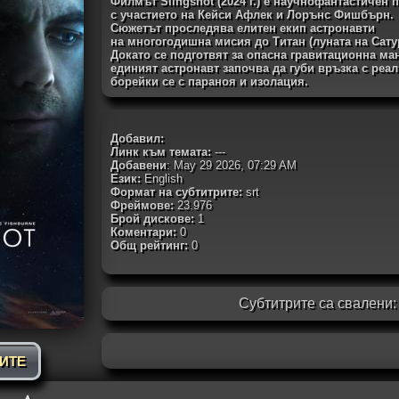
Филмът Slingshot (2024 г.) е научнофантастичен
с участието на Кейси Афлек и Лорънс Фишбърн.
Сюжетът проследява елитен екип астронавти
на многогодишна мисия до Титан (луната на Сату
Докато се подготвят за опасна гравитационна мане
единият астронавт започва да губи връзка с реал
борейки се с параноя и изолация.
Добавил:
Линк към темата:
---
Добавени
: May 29 2026, 07:29 AM
Език:
English
Формат на субтитрите:
srt
Фреймове:
23.976
Брой дискове:
1
Коментари:
0
Общ рейтинг:
0
Субтитрите са свалени
РИТЕ