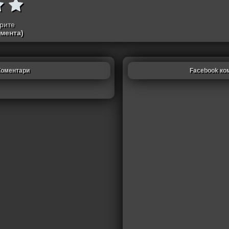
трите
омента)
Коментари
Facebook ко