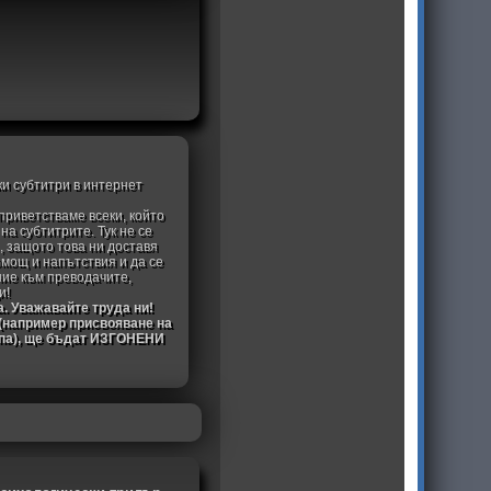
ки субтитри в интернет
приветстваме всеки, който
а субтитрите. Тук не се
, защото това ни доставя
омощ и напътствия и да се
ние към преводачите,
и!
а. Уважавайте труда ни!
 (например присвояване на
ипа), ще бъдат ИЗГОНЕНИ