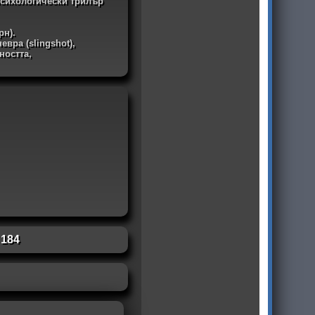
 психологически трилър
рн).
вра (slingshot),
ността,
:
184