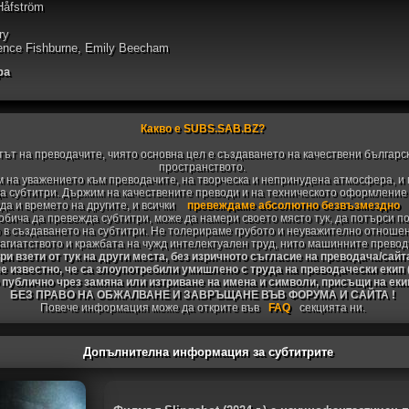
Håfström
ry
rence Fishburne, Emily Beecham
ра
Какво е SUBS.SAB.BZ?
тът на преводачите, чиято основна цел е създаването на качествени българс
пространството.
 на уважението към преводачите, на творческа и непринудена атмосфера, и 
 субтитри. Държим на качествените преводи и на техническото оформление н
да и времето на другите, и всички
превеждаме абсолютно безвъзмездно
 обича да превежда субтитри, може да намери своето място тук, да потърси п
 в създаването на субтитри. Не толерираме грубото и неуважително отноше
агиатството и кражбата на чужд интелектуален труд, нито машинните превод
и взети от тук на други места, без изричното съгласие на преводача/сайт
не известно, че са злоупотребили умишлено с труда на преводачески екип
 публично чрез замяна или изтриване на имена и символи, присъщи на ек
БЕЗ ПРАВО НА ОБЖАЛВАНЕ И ЗАВРЪЩАНЕ ВЪВ ФОРУМА И САЙТА !
Повече информация може да открите във
FAQ
секцията ни.
Допълнителна информация за субтитрите