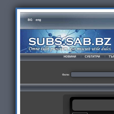
BG
eng
НОВИНИ
СУБТИТРИ
ТЪ
Филм: