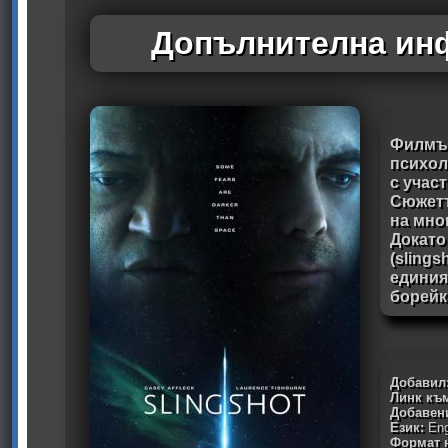
Допълнителна инф
Филмът
психол
с учас
Сюжетъ
на мно
Докато
(slingsh
единия
борейк
Добавил
Линк към
Добавен
Език:
Eng
Формат н