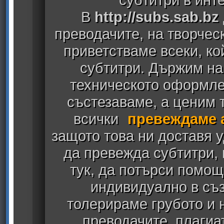
В
http://subs.sab.bz
преводачите, на творчес
приветстваме всеки, к
субтитри. Държим на
техническото оформлен
състезаваме, а ценим т
всички
превеждаме 
защото това ни доставя у
да превежда субтитри,
тук, да потърси помощ
индивидуално в съз
толерираме грубото и
преводачите, плагиа