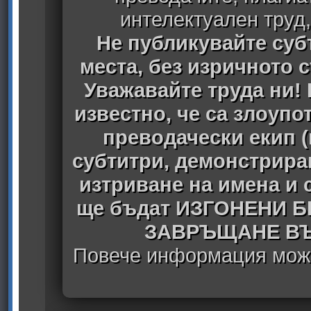
интелектуален труд
Не публикувайте субт
места, без изричното 
Уважавайте труда ни! 
известно, че са злоуп
преводачески екип 
субтитри, демонстрира
изтриване на имена и 
ще бъдат ИЗГОНЕНИ 
ЗАВРЪЩАНЕ ВЪ
Повече информация може