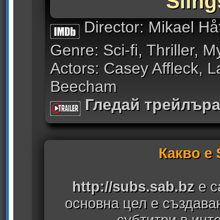
Sling
Director: Mikael Hå
Genre: Sci-fi, Thriller, M
Actors: Casey Affleck, 
Beecham
Гледай трейлър
Какво е
http://subs.sab.bz
е с
основна цел е създава
субтитри в инт