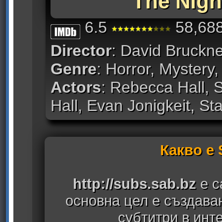
The Nigh
6.5
58,688
Director
: David Bruckn
Genre
: Horror, Mystery, 
Actors
: Rebecca Hall, 
Hall, Evan Jonigkeit, St
Какво е
http://subs.sab.bz
е с
основна цел е създава
субтитри в инт