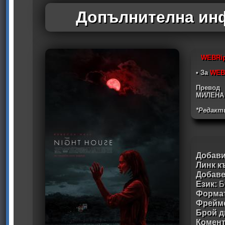
Допълнителна инф
WEBRi
• За
WEB
Превод
МИЛЕНА
*Редакт
Добави
Линк к
Добав
Език:
Б
Формат
Фрейм
Брой д
Комен