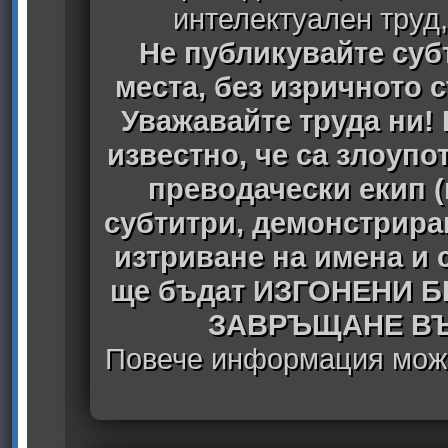
интелектуален труд
Не публикувайте субт
места, без изричното 
Уважавайте труда ни! 
известно, че са злоуп
преводачески екип 
субтитри, демонстрира
изтриване на имена и 
ще бъдат ИЗГОНЕНИ 
ЗАВРЪЩАНЕ ВЪ
Повече информация може