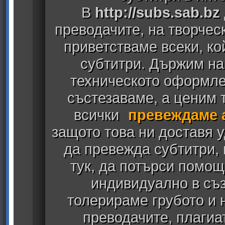
В
http://subs.sab.bz
преводачите, на творчес
приветстваме всеки, к
субтитри. Държим на
техническото оформлен
състезаваме, а ценим т
всички
превеждаме 
защото това ни доставя у
да превежда субтитри,
тук, да потърси помощ
индивидуално в съз
толерираме грубото и
преводачите, плагиа