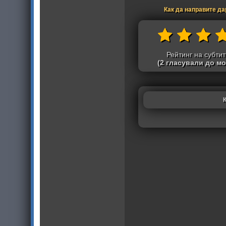
Как да направите д
Рейтинг на субти
(2 гласували до м