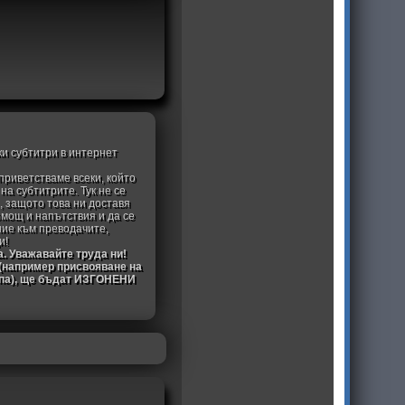
ки субтитри в интернет
приветстваме всеки, който
а субтитрите. Тук не се
, защото това ни доставя
омощ и напътствия и да се
ние към преводачите,
и!
а. Уважавайте труда ни!
 (например присвояване на
ипа), ще бъдат ИЗГОНЕНИ