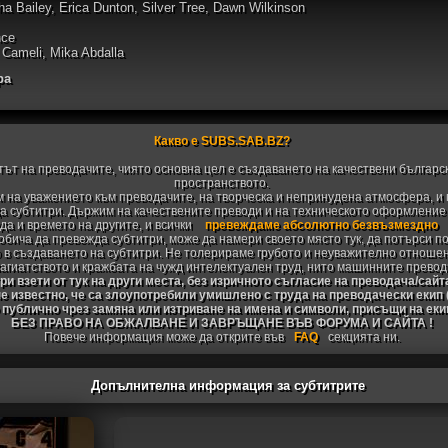
a Bailey, Erica Dunton, Silver Tree, Dawn Wilkinson
nce
t Cameli, Mika Abdalla
ра
Какво е SUBS.SAB.BZ?
тът на преводачите, чиято основна цел е създаването на качествени българс
пространството.
 на уважението към преводачите, на творческа и непринудена атмосфера, и 
 субтитри. Държим на качествените преводи и на техническото оформление н
да и времето на другите, и всички
превеждаме абсолютно безвъзмездно
 обича да превежда субтитри, може да намери своето място тук, да потърси п
 в създаването на субтитри. Не толерираме грубото и неуважително отноше
агиатството и кражбата на чужд интелектуален труд, нито машинните превод
и взети от тук на други места, без изричното съгласие на преводача/сайт
не известно, че са злоупотребили умишлено с труда на преводачески екип
 публично чрез замяна или изтриване на имена и символи, присъщи на ек
БЕЗ ПРАВО НА ОБЖАЛВАНЕ И ЗАВРЪЩАНЕ ВЪВ ФОРУМА И САЙТА !
Повече информация може да открите във
FAQ
секцията ни.
Допълнителна информация за субтитрите