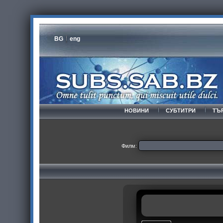
BG
eng
НОВИНИ
СУБТИТРИ
ТЪ
Филм: