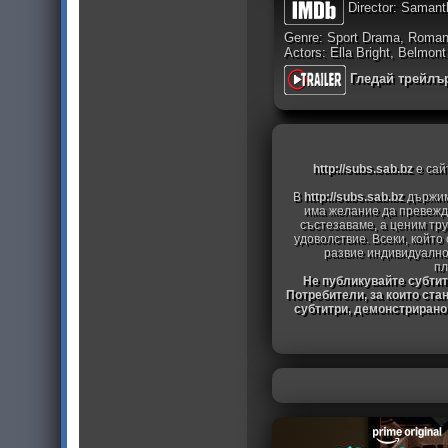
Director: Samanth
Genre: Sport Drama, Roma
Actors: Ella Bright, Belmon
Гледай трейлъ
http://subs.sab.bz
е сай
В
http://subs.sab.bz
държим
има желание да превежда
състезаваме, а ценим тру
удоволствие. Всеки, който
развие индивидуално
пл
Не публикувайте субтитр
Потребители, за които ста
субтитри, демонстрирано