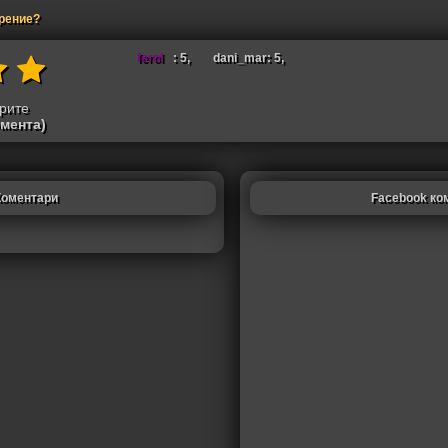
арение?
ferol
: 5,
dani_mar: 5,
трите
омента)
Коментари
Facebook ко