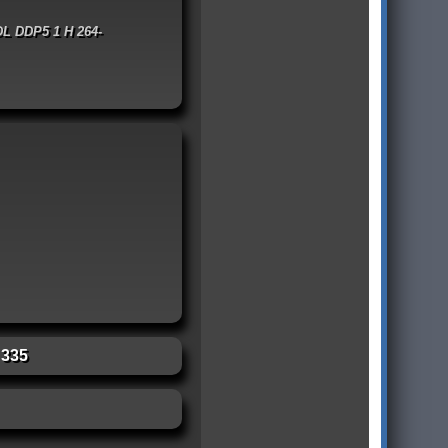
L DDP5 1 H 264-
:
335