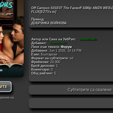
Off Campus S01E07 The Faceoff 1080p AMZN WEB-D
FLUX[EZTVx.to]
Превод:
ДОБРИНКА ВОЙНОВА
Автор или Синк на УебРип:
sweetdeath
Добавил:
sweetdeath
Линк към темата:
Форум
Добавени
: Jun 1 2026, 10:14 PM
Език:
Български
Формат на субтитрите:
srt
Фреймове:
24.000
Брой дискове:
1
Коментари:
0
Общ рейтинг:
5
РИТЕ
Субтитрите са свалени
арение на: