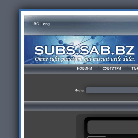
BG
eng
НОВИНИ
СУБТИТРИ
ТЪ
Филм: