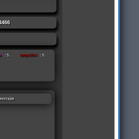
3466
a
: 5,
liolly1954
: 5,
ментари