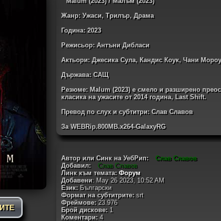
Malum (2023) / Малъм (2023)
Жанр: Ужаси, Трилър, Драма
Година: 2023
Режисьор: Антъни Дибласи
Актьори: Джесика Сула, Кандис Коук, Чани Мороу
Държава: САЩ
Резюме: Malum (2023) е смело и разширено прео
класика на ужасите от 2014 година, Last Shift.
Превод по слух и субтитри: Слав Славов
За WEBRip.800MB.x264-GalaxyRG
Автор или Синк на УебРип:
Слав Славов
Добавил:
Слав Славов
Линк към темата:
Форум
Добавени
: May 26 2023, 10:52 AM
Език:
Български
Формат на субтитрите:
srt
Фреймове:
23.976
РИТЕ
Брой дискове:
1
Коментари:
4