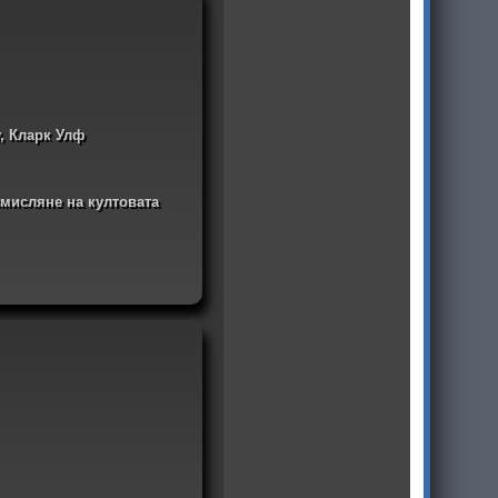
, Кларк Улф
смисляне на култовата