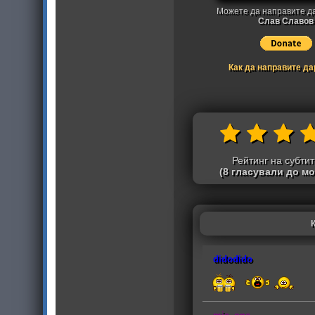
Можете да направите д
Слав Славов
Как да направите д
Рейтинг на субти
(8 гласували до м
didodido