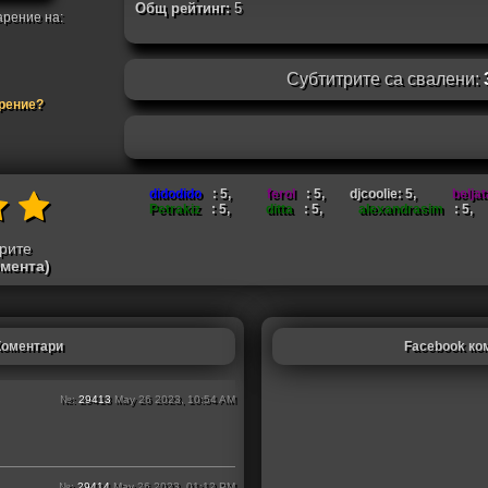
Общ рейтинг:
5
арение на:
Субтитрите са свалени:
арение?
didodido
: 5,
ferol
: 5,
djcoolie: 5,
beljat
Petrakiz
: 5,
ditta
: 5,
alexandrasim
: 5,
трите
омента)
Коментари
Facebook ко
№:
29413
May 26 2023, 10:54 AM
№:
29414
May 26 2023, 01:12 PM