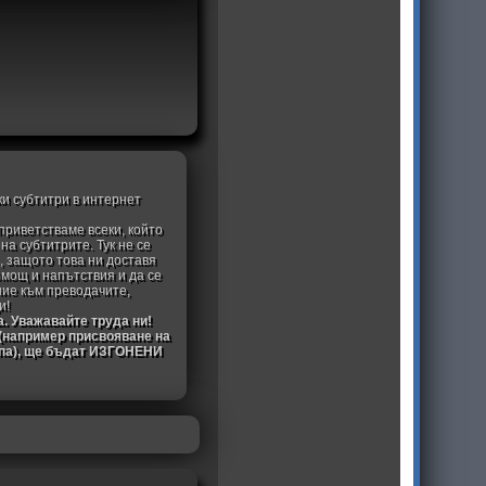
ки субтитри в интернет
приветстваме всеки, който
а субтитрите. Тук не се
, защото това ни доставя
омощ и напътствия и да се
ние към преводачите,
и!
а. Уважавайте труда ни!
 (например присвояване на
ипа), ще бъдат ИЗГОНЕНИ