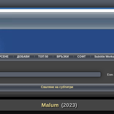
РСЕНЕ
ДОБАВИ
ТОП 50
ВРЪЗКИ
СОФТ
Subtitle Wor
Език:
Сваляне на субтитри
Malum
(2023)