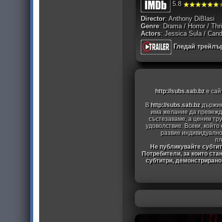
5.8
Director
: Anthony DiBlasi
Genre
: Drama / Horror / Thri
Actors
: Jessica Sula / Cand
Гледай трейлъ
http://subs.sab.bz
е сай
В
http://subs.sab.bz
държим
има желание да превежда
състезаваме, а ценим тру
удоволствие. Всеки, който
развие индивидуално
пл
Не публикувайте субтитр
Потребители, за които ста
субтитри, демонстрирано