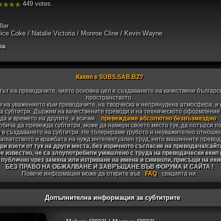
449 votes.
ller
ice Coke / Natalie Victoria / Monroe Cline / Kevin Wayne
ра
Какво е SUBS.SAB.BZ?
тът на преводачите, чиято основна цел е създаването на качествени българс
пространството.
 на уважението към преводачите, на творческа и непринудена атмосфера, и 
 субтитри. Държим на качествените преводи и на техническото оформление н
да и времето на другите, и всички
превеждаме абсолютно безвъзмездно
 обича да превежда субтитри, може да намери своето място тук, да потърси п
 в създаването на субтитри. Не толерираме грубото и неуважително отноше
агиатството и кражбата на чужд интелектуален труд, нито машинните превод
и взети от тук на други места, без изричното съгласие на преводача/сайт
не известно, че са злоупотребили умишлено с труда на преводачески екип
 публично чрез замяна или изтриване на имена и символи, присъщи на ек
БЕЗ ПРАВО НА ОБЖАЛВАНЕ И ЗАВРЪЩАНЕ ВЪВ ФОРУМА И САЙТА !
Повече информация може да открите във
FAQ
секцията ни.
Допълнителна информация за субтитрите