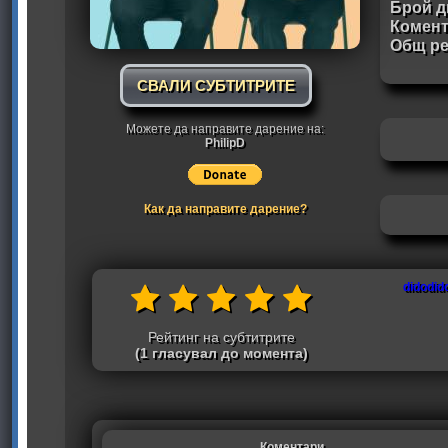
Брой д
Комен
Общ ре
СВАЛИ СУБТИТРИТЕ
Можете да направите дарение на:
PhilipD
Как да направите дарение?
didodid
Рейтинг на субтитрите
(1 гласувал до момента)
Коментари