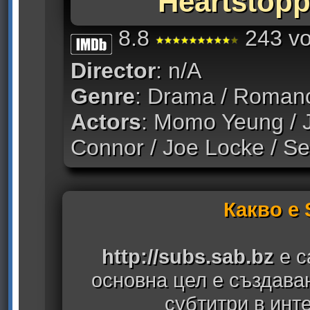
Heartstopp
8.8
243 vo
Director
: n/A
Genre
: Drama / Roman
Actors
: Momo Yeung / J
Connor / Joe Locke / Se
Какво е
http://subs.sab.bz
е с
основна цел е създава
субтитри в инт