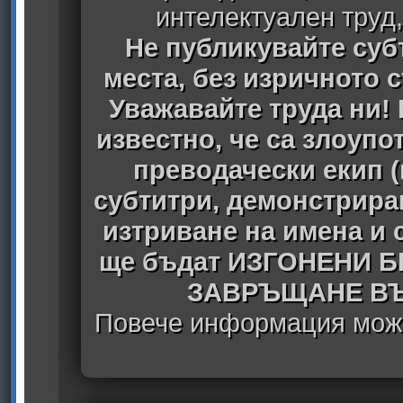
интелектуален труд
Не публикувайте субт
места, без изричното 
Уважавайте труда ни! 
известно, че са злоуп
преводачески екип 
субтитри, демонстрира
изтриване на имена и 
ще бъдат ИЗГОНЕНИ 
ЗАВРЪЩАНЕ ВЪ
Повече информация може