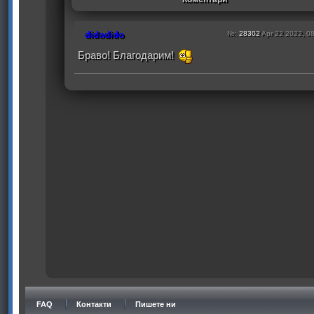
didodido
№:
28302
Apr 22 2022, 0
Браво! Благодарим!
FAQ
Контакти
Пишете ни