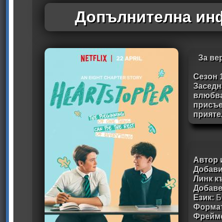
Допълнителна инф
За ве
Сезон 
Заседн
влюбва
присъе
прияте
Автор 
Добави
Линк к
Добав
Език:
Б
Формат
Фрейм