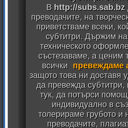
В
http://subs.sab.bz
преводачите, на творчес
приветстваме всеки, к
субтитри. Държим на
техническото оформлен
състезаваме, а ценим т
всички
превеждаме 
защото това ни доставя у
да превежда субтитри,
тук, да потърси помощ
индивидуално в съз
толерираме грубото и
преводачите, плагиа