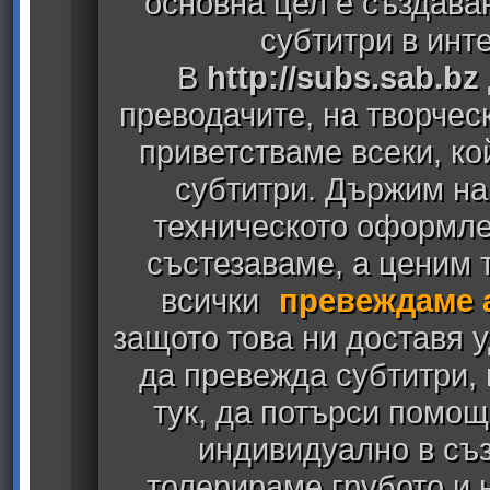
основна цел е създава
субтитри в инт
В
http://subs.sab.bz
преводачите, на творчес
приветстваме всеки, к
субтитри. Държим на
техническото оформлен
състезаваме, а ценим т
всички
превеждаме 
защото това ни доставя у
да превежда субтитри,
тук, да потърси помощ
индивидуално в съз
толерираме грубото и