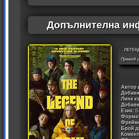
Допълнителна инф
ЛЕГЕН
Превод 
Автор 
Добави
Линк к
Добав
Език:
Б
Формат
Фрейм
Брой д
Комен