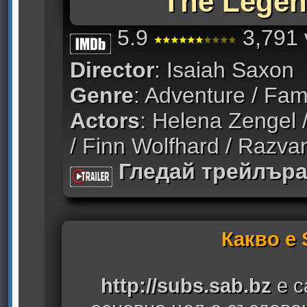
The Legen
5.9
3,791 
Director
: Isaiah Saxon
Genre
: Adventure / Fam
Actors
: Helena Zengel 
/ Finn Wolfhard / Razva
Гледай трейлър
Какво е
http://subs.sab.bz
е с