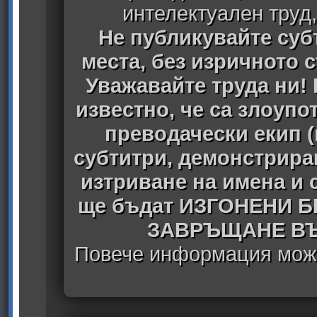
интелектуален труд
Не публикувайте субт
места, без изричното 
Уважавайте труда ни! 
известно, че са злоуп
преводачески екип 
субтитри, демонстрира
изтриване на имена и 
ще бъдат ИЗГОНЕНИ 
ЗАВРЪЩАНЕ ВЪ
Повече информация може