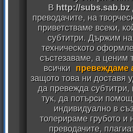
В
http://subs.sab.bz
преводачите, на творчес
приветстваме всеки, к
субтитри. Държим на
техническото оформлен
състезаваме, а ценим т
всички
превеждаме 
защото това ни доставя у
да превежда субтитри,
тук, да потърси помощ
индивидуално в съз
толерираме грубото и
преводачите, плагиа