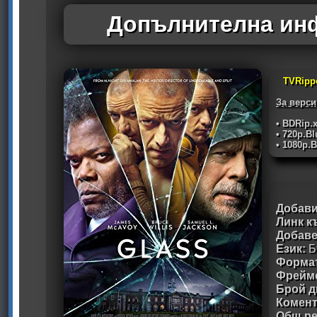
Допълнителна инф
TVRipp
За верси
• BDRip.
• 720p.B
• 1080p.
Добави
Линк к
Добав
Език:
Б
Формат
Фрейм
Брой д
Комен
Общ ре