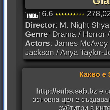
Gla
6.6
278,02
Director
: M. Night Shy
Genre
: Drama / Horror / 
Actors
: James McAvoy /
Jackson / Anya Taylor-J
Какво е
http://subs.sab.bz
е с
основна цел е създава
субтитри в инт