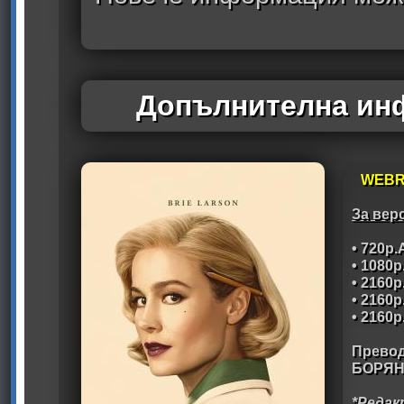
Допълнителна инф
WEBR
За вер
• 720p
• 1080
• 2160
• 2160
• 2160
Превод
БОРЯН
*Редак