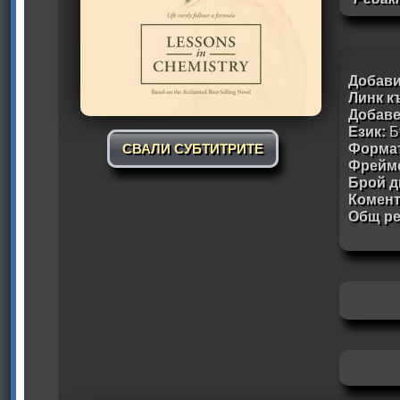
Добави
Линк к
Добав
Език:
Б
Формат
СВАЛИ СУБТИТРИТЕ
Фрейм
Брой д
Комен
Общ ре