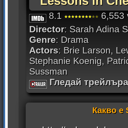
Lessons in Che
8.1
6,553 
Director
: Sarah Adina 
Genre
: Drama
Actors
: Brie Larson, L
Stephanie Koenig, Patri
Sussman
Гледай трейлър
Какво е