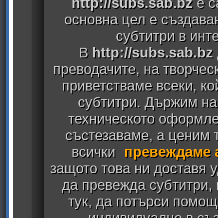
http://subs.sab.bz
е с
основна цел е създава
субтитри в инт
В
http://subs.sab.bz
преводачите, на творчес
приветстваме всеки, к
субтитри. Държим на
техническото оформлен
състезаваме, а ценим т
всички
превеждаме 
защото това ни доставя у
да превежда субтитри,
тук, да потърси помощ
индивидуално в съз