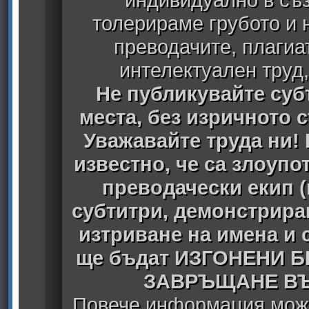
толерираме грубото и
преводачите, плагиа
интелектуален труд
Не публикувайте субт
места, без изричното 
Уважавайте труда ни! 
известно, че са злоуп
преводачески екип 
субтитри, демонстрира
изтриване на имена и 
ще бъдат ИЗГОНЕНИ 
ЗАВРЪЩАНЕ ВЪ
Повече информация може