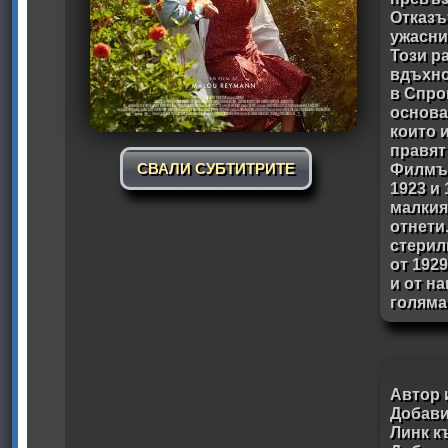
Отказъ
ужасни
Този р
вдъхно
в Спро
основа
които 
правят
СВАЛИ СУБТИТРИТЕ
Филмът
1923 и 
малкия
отнети.
стерил
от 1929
и от на
голяма
Автор 
Добави
Линк к