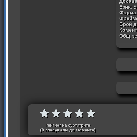
Добав
Език:
Б
Формат
Фрейм
Брой д
Комен
Общ ре
Рейтинг на субтитрите
(0 гласували до момента)