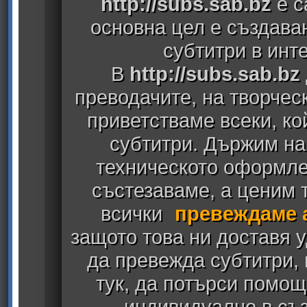
http://subs.sab.bz
е с
основна цел е създава
субтитри в инт
В
http://subs.sab.bz
преводачите, на творчес
приветстваме всеки, к
субтитри. Държим на
техническото оформлен
състезаваме, а ценим т
всички
превеждаме 
защото това ни доставя у
да превежда субтитри,
тук, да потърси помощ
индивидуално в съз