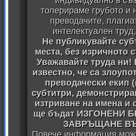
толерираме грубото и
преводачите, плагиа
интелектуален труд
Не публикувайте субт
места, без изричното 
Уважавайте труда ни! 
известно, че са злоуп
преводачески екип 
субтитри, демонстрира
изтриване на имена и 
ще бъдат ИЗГОНЕНИ 
ЗАВРЪЩАНЕ ВЪ
Повече информация може