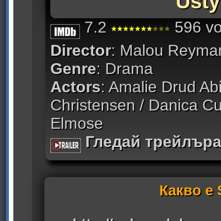
Usty
7.2
596 vo
Director
: Malou Reyma
Genre
: Drama
Actors
: Amalie Drud Ab
Christensen / Danica Cu
Elmose
Гледай трейлър
Какво е