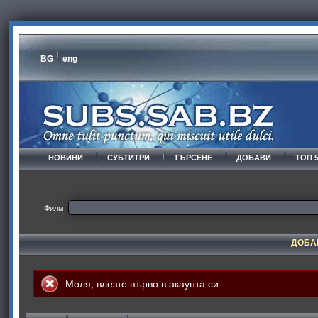
BG
eng
НОВИНИ
СУБТИТРИ
ТЪРСЕНЕ
ДОБАВИ
ТОП 
Филм:
ДОБА
Моля,
влезте
първо в акаунта си.