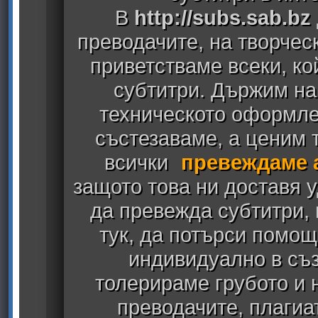
В
http://subs.sab.bz
преводачите, на творчес
приветстваме всеки, к
субтитри. Държим на
техническото оформлен
състезаваме, а ценим т
всички
превеждаме 
защото това ни доставя у
да превежда субтитри,
тук, да потърси помощ
индивидуално в съз
толерираме грубото и
преводачите, плагиа