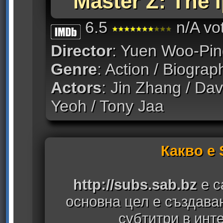
Master Z: The 
6.5
n/A vo
Director
: Yuen Woo-Pi
Genre
: Action / Biograp
Actors
: Jin Zhang / Dav
Yeoh / Tony Jaa
Какво е
http://subs.sab.bz
е с
основна цел е създава
субтитри в инт