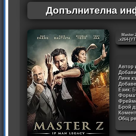
Допълнителна инф
Master.
.x264-[Y
Автор 
Добави
Линк к
Добав
Език:
Б
Формат
Фрейм
Брой д
Комен
Общ ре