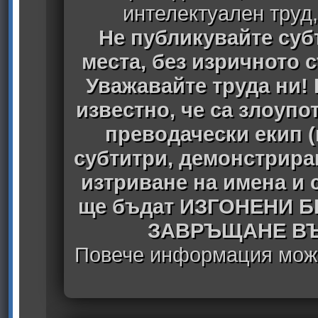
интелектуален труд
Не публикувайте субт
места, без изричното 
Уважавайте труда ни! 
известно, че са злоуп
преводачески екип 
субтитри, демонстрира
изтриване на имена и 
ще бъдат ИЗГОНЕНИ 
ЗАВРЪЩАНЕ ВЪ
Повече информация може