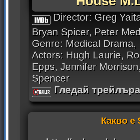
House M.D
Director: Greg Yai
Bryan Spicer, Peter Me
Genre: Medical Drama,
Actors: Hugh Laurie, R
Epps, Jennifer Morrison,
Spencer
Гледай трейлър
Какво е