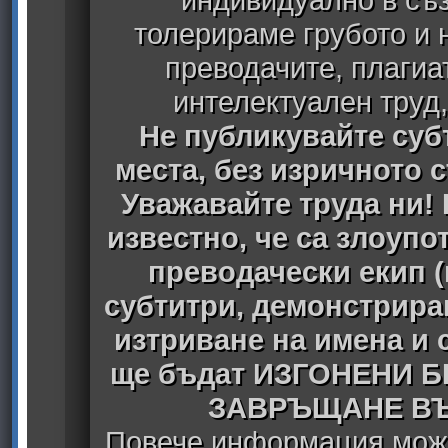
толерираме грубото и
преводачите, плагиа
интелектуален труд
Не публикувайте субт
места, без изричното 
Уважавайте труда ни! 
известно, че са злоуп
преводачески екип 
субтитри, демонстрира
изтриване на имена и 
ще бъдат ИЗГОНЕНИ 
ЗАВРЪЩАНЕ ВЪ
Повече информация може