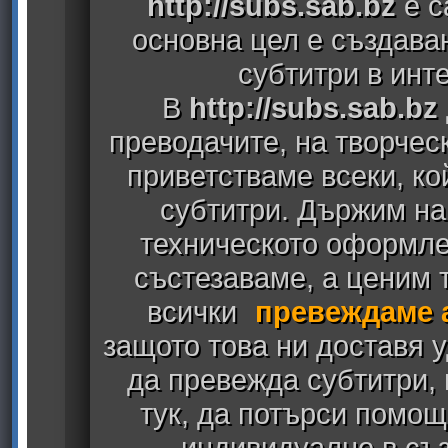
http://subs.sab.bz
е с
основна цел е създава
субтитри в инт
В
http://subs.sab.bz
преводачите, на творчес
приветстваме всеки, к
субтитри. Държим на
техническото оформлен
състезаваме, а ценим т
всички
превеждаме 
защото това ни доставя у
да превежда субтитри,
тук, да потърси помощ
индивидуално в съз