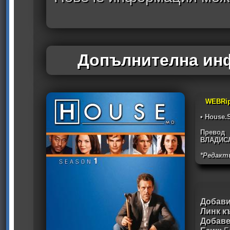
Допълнителна инф
WEBRi
• House.
Превод
ВЛАДИС
*Редакт
Добави
Линк к
Добав