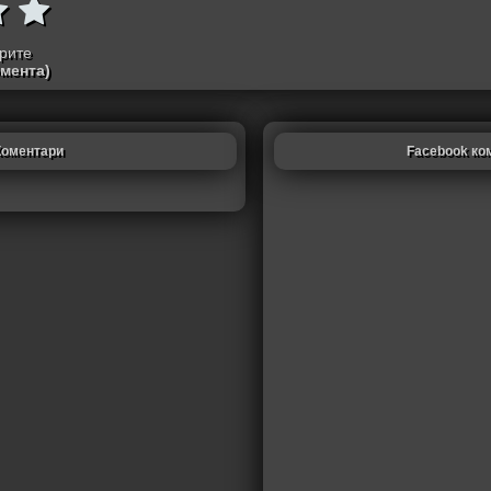
трите
омента)
Коментари
Facebook ко