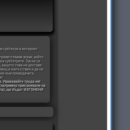
ки субтитри в интернет
приветстваме всеки, който
а субтитрите. Тук не се
, защото това ни доставя
омощ и напътствия и да се
ние към преводачите,
и!
а. Уважавайте труда ни!
 (например присвояване на
ипа), ще бъдат ИЗГОНЕНИ