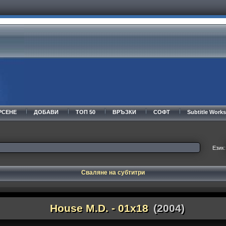
РСЕНЕ
ДОБАВИ
ТОП 50
ВРЪЗКИ
СОФТ
Subtitle Wor
Език:
Сваляне на субтитри
House M.D. - 01x18
(2004)