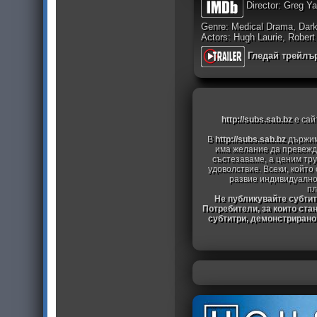
Director: Greg Y
Genre: Medical Drama, Da
Actors: Hugh Laurie, Robert
Гледай трейлъ
http://subs.sab.bz
е сай
В
http://subs.sab.bz
държим
има желание да превежда
състезаваме, а ценим тру
удоволствие. Всеки, който
развие индивидуално
пл
Не публикувайте субтитр
Потребители, за които ста
субтитри, демонстрирано