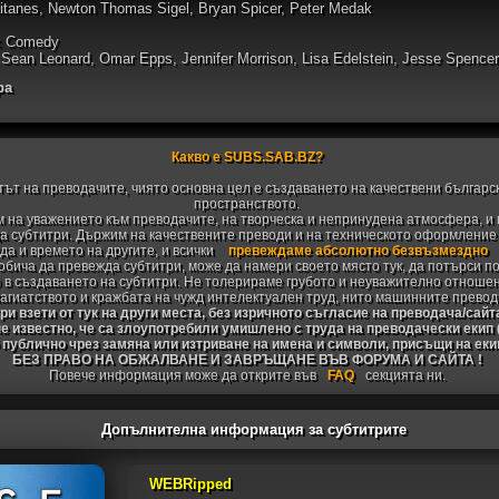
aitanes, Newton Thomas Sigel, Bryan Spicer, Peter Medak
rk Comedy
 Sean Leonard, Omar Epps, Jennifer Morrison, Lisa Edelstein, Jesse Spencer
ра
Какво е SUBS.SAB.BZ?
тът на преводачите, чиято основна цел е създаването на качествени българс
пространството.
 на уважението към преводачите, на творческа и непринудена атмосфера, и 
 субтитри. Държим на качествените преводи и на техническото оформление н
да и времето на другите, и всички
превеждаме абсолютно безвъзмездно
 обича да превежда субтитри, може да намери своето място тук, да потърси п
 в създаването на субтитри. Не толерираме грубото и неуважително отноше
агиатството и кражбата на чужд интелектуален труд, нито машинните превод
и взети от тук на други места, без изричното съгласие на преводача/сайт
не известно, че са злоупотребили умишлено с труда на преводачески екип
 публично чрез замяна или изтриване на имена и символи, присъщи на ек
БЕЗ ПРАВО НА ОБЖАЛВАНЕ И ЗАВРЪЩАНЕ ВЪВ ФОРУМА И САЙТА !
Повече информация може да открите във
FAQ
секцията ни.
Допълнителна информация за субтитрите
WEBRipped