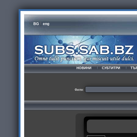
BG
eng
НОВИНИ
СУБТИТРИ
ТЪ
Филм: