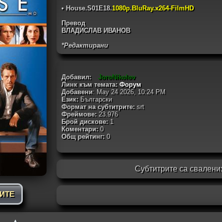
• House.S01E18.
1080p.BluRay.x264-FilmHD
Превод
ВЛАДИСЛАВ ИВАНОВ
*Редактирани
Добавил:
JoroNikolov
Линк към темата:
Форум
Добавени
: May 24 2026, 10:24 PM
Език:
Български
Формат на субтитрите:
srt
Фреймове:
23.976
Брой дискове:
1
Коментари:
0
Общ рейтинг:
0
Субтитрите са свалени
РИТЕ