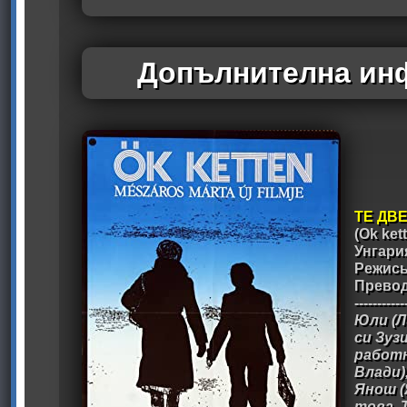
Допълнителна инф
ТЕ ДВ
(Ok ket
Унгария
Режис
Превод
-----------
Юли (Л
си Зуз
работн
Влади)
Янош (
това. 