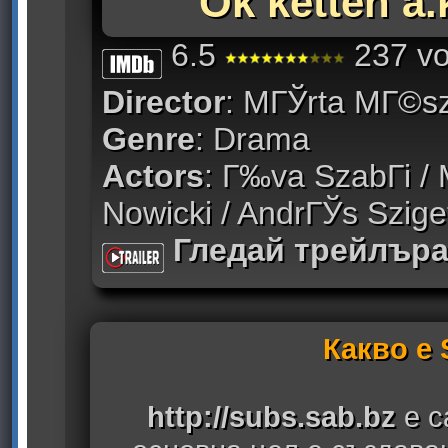
Ok ketten a
6.5
237 vo
Director
: MГЎrta MГ©s
Genre
: Drama
Actors
: Г‰va SzabГі / M
Nowicki / AndrГЎs Szige
Гледай трейлър
Какво е
http://subs.sab.bz
е с