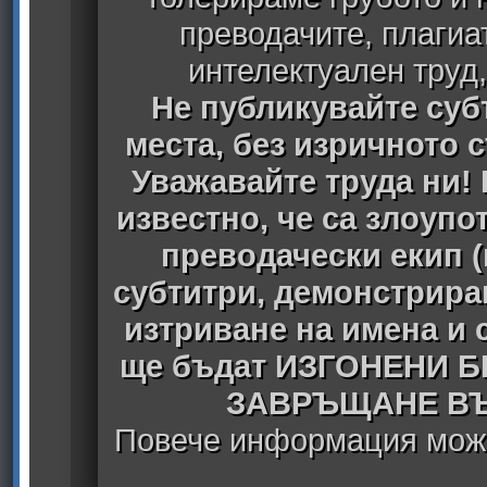
преводачите, плагиа
интелектуален труд
Не публикувайте субт
места, без изричното 
Уважавайте труда ни! 
известно, че са злоуп
преводачески екип 
субтитри, демонстрира
изтриване на имена и 
ще бъдат ИЗГОНЕНИ 
ЗАВРЪЩАНЕ ВЪ
Повече информация може