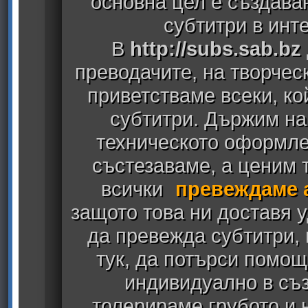
основна цел е създава
субтитри в инт
В
http://subs.sab.bz
преводачите, на творчес
приветстваме всеки, к
субтитри. Държим на
техническото оформлен
състезаваме, а ценим т
всички
превеждаме 
защото това ни доставя у
да превежда субтитри,
тук, да потърси помощ
индивидуално в съз
толерираме грубото и