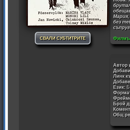
брутал
обещав
Мария,
без те
съпруг
СВАЛИ СУБТИТРИТЕ
Филмът
Автор 
Добави
Линк к
Добав
Език:
Б
Формат
Фрейм
Брой д
Комен
Общ ре