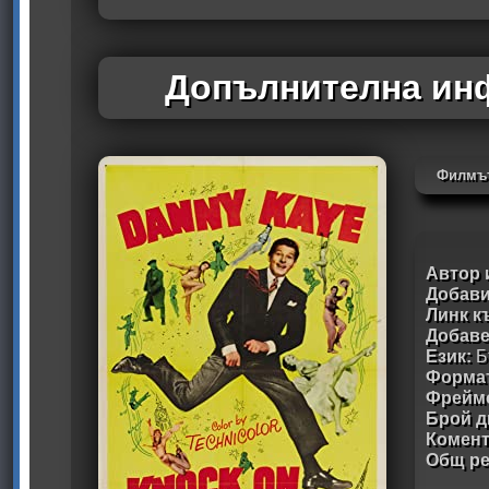
Допълнителна инф
Филмът
Автор 
Добави
Линк к
Добав
Език:
Б
Формат
Фрейм
Брой д
Комен
Общ ре