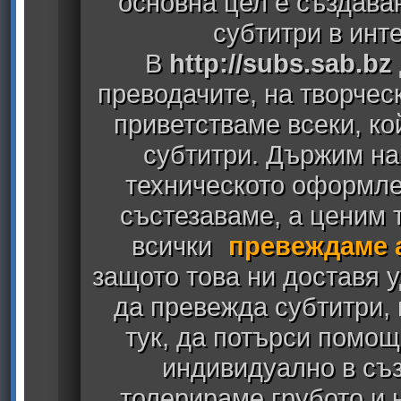
основна цел е създава
субтитри в инт
В
http://subs.sab.bz
преводачите, на творчес
приветстваме всеки, к
субтитри. Държим на
техническото оформлен
състезаваме, а ценим т
всички
превеждаме 
защото това ни доставя у
да превежда субтитри,
тук, да потърси помощ
индивидуално в съз
толерираме грубото и