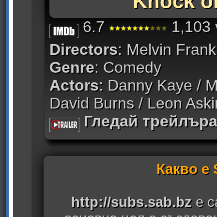
Knock o
6.7
1,103 
Directors
: Melvin Fra
Genre
: Comedy
Actors
: Danny Kaye / Ma
David Burns / Leon Aski
Гледай трейлър
Какво е
http://subs.sab.bz
е с