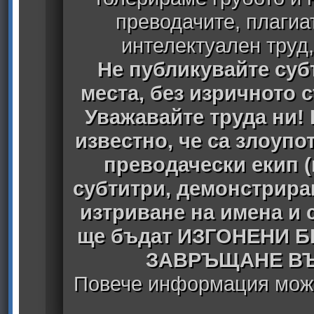
преводачите, плагиа
интелектуален труд
Не публикувайте субт
места, без изричното 
Уважавайте труда ни! 
известно, че са злоуп
преводачески екип 
субтитри, демонстрира
изтриване на имена и 
ще бъдат ИЗГОНЕНИ 
ЗАВРЪЩАНЕ ВЪ
Повече информация може