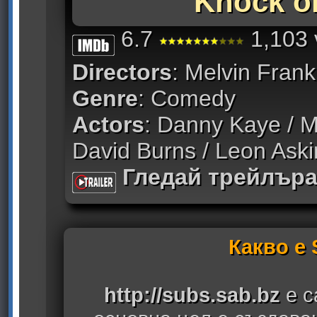
Knock o
6.7
1,103 
Directors
: Melvin Fra
Genre
: Comedy
Actors
: Danny Kaye / Ma
David Burns / Leon Aski
Гледай трейлър
Какво е
http://subs.sab.bz
е с