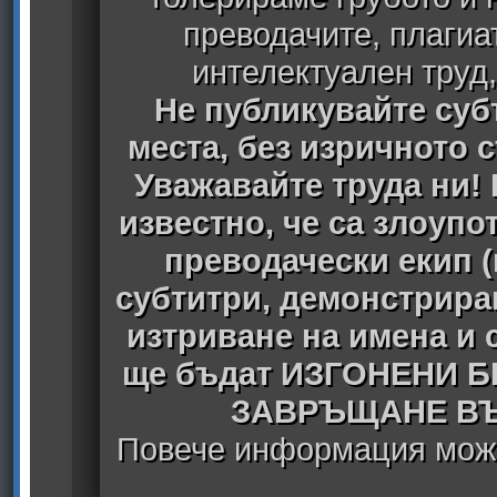
преводачите, плагиа
интелектуален труд
Не публикувайте субт
места, без изричното 
Уважавайте труда ни! 
известно, че са злоуп
преводачески екип 
субтитри, демонстрира
изтриване на имена и 
ще бъдат ИЗГОНЕНИ 
ЗАВРЪЩАНЕ ВЪ
Повече информация може