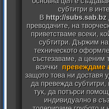
основна цел е създава
субтитри в инт
В
http://subs.sab.bz
преводачите, на творчес
приветстваме всеки, к
субтитри. Държим на
техническото оформлен
състезаваме, а ценим т
всички
превеждаме 
защото това ни доставя у
да превежда субтитри,
тук, да потърси помощ
индивидуално в съз
толерираме грубото и