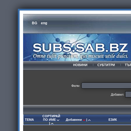
BG
eng
НОВИНИ
СУБТИТРИ
ТЪ
Филм:
Добавил:
СОРТИРАЙ
ТЕМА
ПО ИМЕ
Добавени
|
ЕЗИК
|