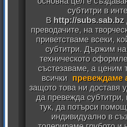
основна цел е създава
субтитри в инт
В
http://subs.sab.bz
преводачите, на творчес
приветстваме всеки, к
субтитри. Държим на
техническото оформлен
състезаваме, а ценим т
всички
превеждаме 
защото това ни доставя у
да превежда субтитри,
тук, да потърси помощ
индивидуално в съз
толерираме грубото и