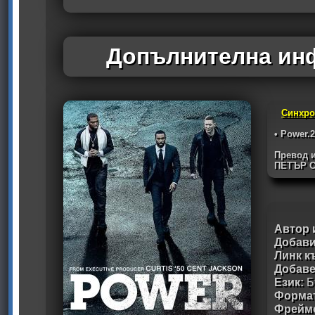
Допълнителна инф
Синхро
• Power.
Превод и
ПЕТЪР С
Автор 
Добави
Линк к
Добав
Език:
Б
Формат
Фрейм