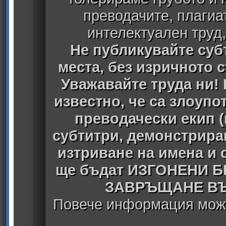
преводачите, плагиа
интелектуален труд
Не публикувайте субт
места, без изричното 
Уважавайте труда ни! 
известно, че са злоуп
преводачески екип 
субтитри, демонстрира
изтриване на имена и 
ще бъдат ИЗГОНЕНИ 
ЗАВРЪЩАНЕ ВЪ
Повече информация може