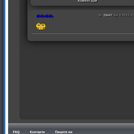
Коментари
didodido
№:
29447
Jun 9 2023, 0
FAQ
Контакти
Пишете ни