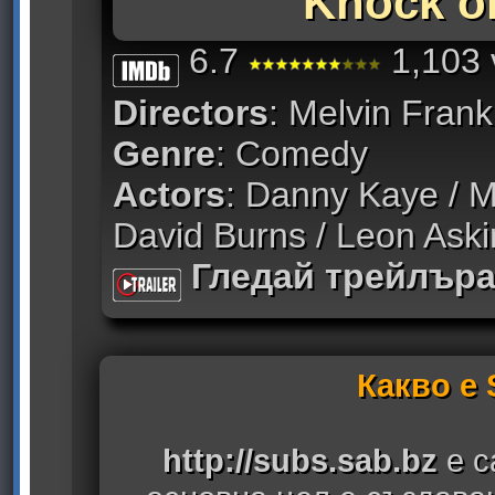
Knock o
6.7
1,103 
Directors
: Melvin Fra
Genre
: Comedy
Actors
: Danny Kaye / Ma
David Burns / Leon Aski
Гледай трейлър
Какво е
http://subs.sab.bz
е с