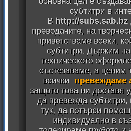
основна цел е създава
субтитри в инт
В
http://subs.sab.bz
преводачите, на творчес
приветстваме всеки, к
субтитри. Държим на
техническото оформлен
състезаваме, а ценим т
всички
превеждаме 
защото това ни доставя у
да превежда субтитри,
тук, да потърси помощ
индивидуално в съз
толерираме грубото и