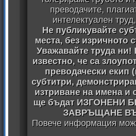
преводачите, плагиа
интелектуален труд
Не публикувайте субт
места, без изричното 
Уважавайте труда ни! 
известно, че са злоуп
преводачески екип 
субтитри, демонстрира
изтриване на имена и 
ще бъдат ИЗГОНЕНИ 
ЗАВРЪЩАНЕ ВЪ
Повече информация може