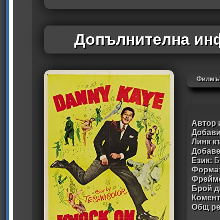
Допълнителна инф
Филмът
Автор 
Добави
Линк к
Добав
Език:
Б
Формат
Фрейм
Брой д
Комен
Общ ре