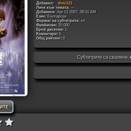
Добавил:
dimi123
Линк към темата:
---
Добавени
: Apr 13 2007, 08:01 AM
Език:
Български
Формат на субтитрите:
srt
Фреймове:
25.000
Брой дискове:
1
Коментари:
5
Общ рейтинг:
0
Субтитрите са свалени:
РИТЕ