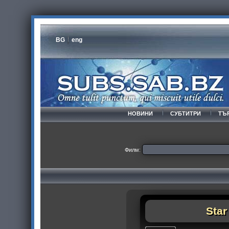
BG
eng
НОВИНИ
СУБТИТРИ
ТЪ
Филм:
Star