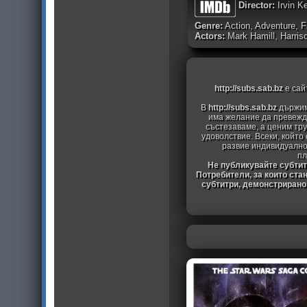
Director:
Irvin K
Genre:
Action, Adventure, Fa
Actors:
Mark Hamill, Harriso
http://subs.sab.bz
е сай
В
http://subs.sab.bz
държим
има желание да превежда
състезаваме, а ценим тру
удоволствие. Всеки, който
развие индивидуално
пл
Не публикувайте субтитр
Потребители, за които ста
субтитри, демонстрирано