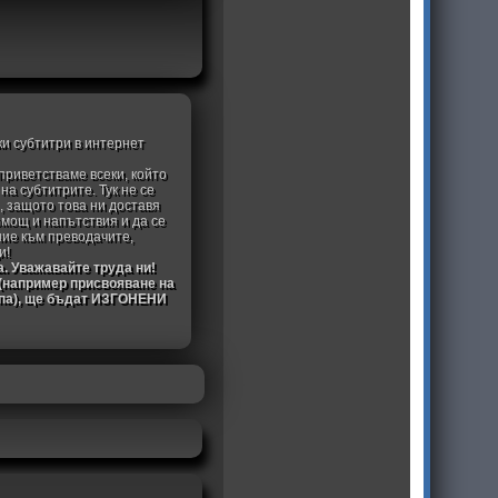
ки субтитри в интернет
приветстваме всеки, който
а субтитрите. Тук не се
, защото това ни доставя
омощ и напътствия и да се
ние към преводачите,
и!
а. Уважавайте труда ни!
 (например присвояване на
ипа), ще бъдат ИЗГОНЕНИ