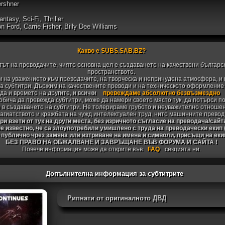
ershner
ntasy, Sci-Fi, Thriller
n Ford, Carrie Fisher, Billy Dee Williams
Какво е SUBS.SAB.BZ?
тът на преводачите, чиято основна цел е създаването на качествени българс
пространството.
 на уважението към преводачите, на творческа и непринудена атмосфера, и 
 субтитри. Държим на качествените преводи и на техническото оформление н
да и времето на другите, и всички
превеждаме абсолютно безвъзмездно
 обича да превежда субтитри, може да намери своето място тук, да потърси п
 в създаването на субтитри. Не толерираме грубото и неуважително отноше
агиатството и кражбата на чужд интелектуален труд, нито машинните превод
и взети от тук на други места, без изричното съгласие на преводача/сайт
не известно, че са злоупотребили умишлено с труда на преводачески екип
 публично чрез замяна или изтриване на имена и символи, присъщи на ек
БЕЗ ПРАВО НА ОБЖАЛВАНЕ И ЗАВРЪЩАНЕ ВЪВ ФОРУМА И САЙТА !
Повече информация може да открите във
FAQ
секцията ни.
Допълнителна информация за субтитрите
Рипнати от оригиналното ДВД