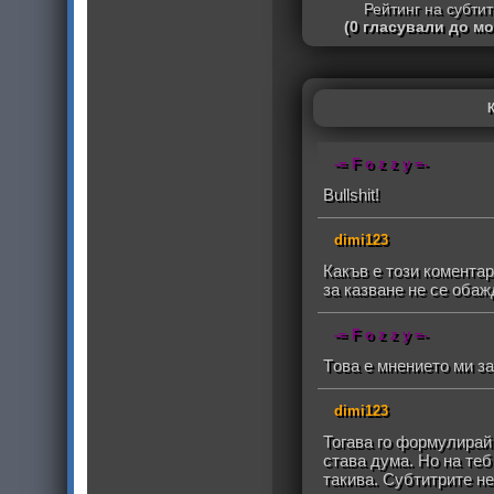
Рейтинг на субти
(0 гласували до м
-= F o z z y =-
Bullshit!
dimi123
Какъв е този комента
за казване не се обаж
-= F o z z y =-
Tова е мнението ми за
dimi123
Тогава го формулирай 
става дума. Но на теб
такива. Субтитрите не