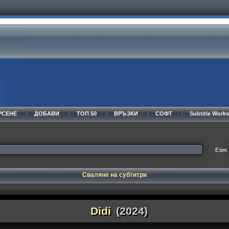
РСЕНЕ
ДОБАВИ
ТОП 50
ВРЪЗКИ
СОФТ
Subtitle Wor
Език:
Сваляне на субтитри
Didi
(2024)