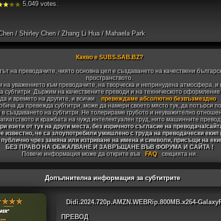
5,049 votes.
Chen / Shirley Chen / Zhang Li Hua / Mahaela Park
Какво е SUBS.SAB.BZ?
тът на преводачите, чиято основна цел е създаването на качествени българс
пространството.
 на уважението към преводачите, на творческа и непринудена атмосфера, и 
 субтитри. Държим на качествените преводи и на техническото оформление н
да и времето на другите, и всички
превеждаме абсолютно безвъзмездно
 обича да превежда субтитри, може да намери своето място тук, да потърси п
 в създаването на субтитри. Не толерираме грубото и неуважително отноше
агиатството и кражбата на чужд интелектуален труд, нито машинните превод
и взети от тук на други места, без изричното съгласие на преводача/сайт
не известно, че са злоупотребили умишлено с труда на преводачески екип
 публично чрез замяна или изтриване на имена и символи, присъщи на ек
БЕЗ ПРАВО НА ОБЖАЛВАНЕ И ЗАВРЪЩАНЕ ВЪВ ФОРУМА И САЙТА !
Повече информация може да открите във
FAQ
секцията ни.
Допълнителна информация за субтитрите
Didi.2024.720p.AMZN.WEBRip.800MB.x264-Galaxy
ПРЕВОД