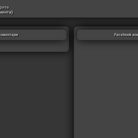
трите
мента)
Коментари
Facebook ко