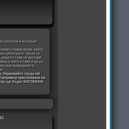
ки субтитри в интернет
приветстваме всеки, който
а субтитрите. Тук не се
, защото това ни доставя
омощ и напътствия и да се
ние към преводачите,
и!
а. Уважавайте труда ни!
 (например присвояване на
ипа), ще бъдат ИЗГОНЕНИ
RG