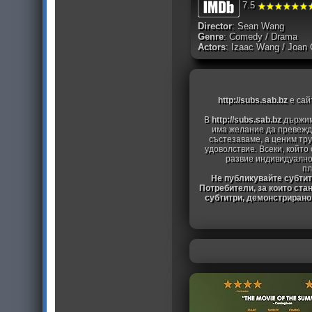
7.5
Director
: Sean Wang
Genre
: Comedy / Drama
Actors
: Izaac Wang / Joan 
http://subs.sab.bz
е сай
В
http://subs.sab.bz
държим
има желание да превежда
състезаваме, а ценим тру
удоволствие. Всеки, който
развие индивидуално
пл
Не публикувайте субтитр
Потребители, за които ста
субтитри, демонстрирано