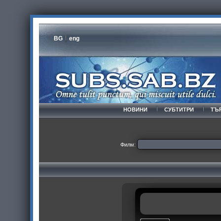
BG
eng
НОВИНИ
СУБТИТРИ
ТЪ
Филм: