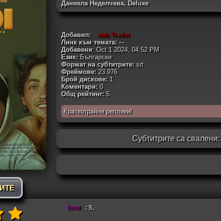
Даниела Неделчева, Deluxe
Добавил:
sub.Trader
Линк към темата:
---
Добавени
: Oct 1 2024, 04:52 PM
Език:
Български
Формат на субтитрите:
srt
Фреймове:
23.976
Брой дискове:
1
Коментари:
0
Общ рейтинг:
5
Краткотрайни реплики!
Субтитрите са свалени
РИТЕ
ferol
: 5,