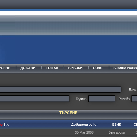
РСЕНЕ
ДОБАВИ
ТОП 50
ВРЪЗКИ
СОФТ
Subtitle Wor
Език:
Година:
Релийз:
ТЪРСЕНЕ
Е
|
Добавени
|
ЕЗИК
C
30 Mar 2008
Български