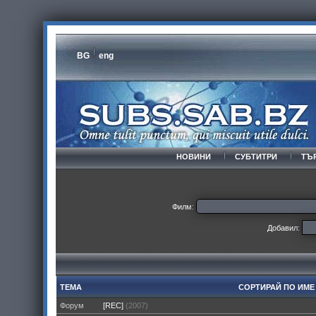
BG
eng
НОВИНИ
СУБТИТРИ
ТЪ
Филм:
Добавил:
ТЕМА
СОРТИРАЙ ПО ИМ
Форум
[REC]
(2007)