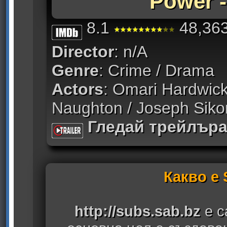
Power -
8.1
48,363
Director
: n/A
Genre
: Crime / Drama
Actors
: Omari Hardwick 
Naughton / Joseph Siko
Гледай трейлър
Какво е
http://subs.sab.bz
е с