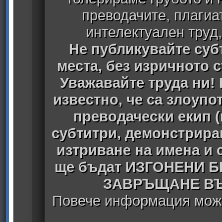
преводачите, плагиа
интелектуален труд
Не публикувайте субт
места, без изричното 
Уважавайте труда ни! 
известно, че са злоуп
преводачески екип 
субтитри, демонстрира
изтриване на имена и 
ще бъдат ИЗГОНЕНИ 
ЗАВРЪЩАНЕ ВЪ
Повече информация може