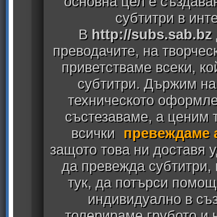
основна цел е създава
субтитри в инт
В
http://subs.sab.bz
преводачите, на творчес
приветстваме всеки, к
субтитри. Държим на
техническото оформлен
състезаваме, а ценим т
всички
превеждаме 
защото това ни доставя у
да превежда субтитри,
тук, да потърси помощ
индивидуално в съз
толерираме грубото и