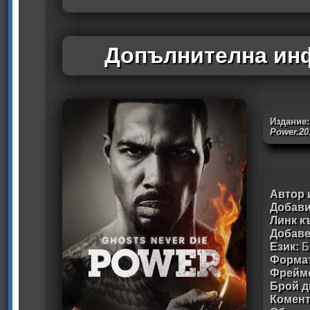
Допълнителна инф
Издание:
Power.20
Автор 
Добави
Линк к
Добав
Език:
Б
Формат
Фрейм
Брой д
Комен