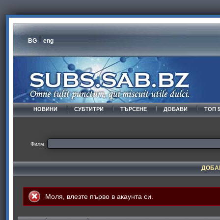
BG
eng
НОВИНИ
СУБТИТРИ
ТЪРСЕНЕ
ДОБАВИ
ТОП 
Филм:
ДОБА
Моля,
влезте
първо в акаунта си.