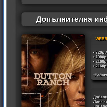
Допълнителна инф
WEBR
• 720p
• 1080
• 2160
• 2160
*Редак
Добави
Линк к
Добав