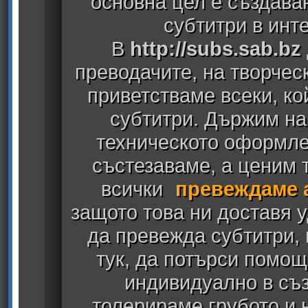
основна цел е създава
субтитри в инт
В
http://subs.sab.bz
преводачите, на творчес
приветстваме всеки, к
субтитри. Държим на
техническото оформлен
състезаваме, а ценим т
всички
превеждаме 
защото това ни доставя у
да превежда субтитри,
тук, да потърси помощ
индивидуално в съз
толерираме грубото и