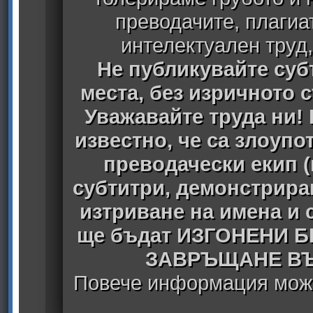
преводачите, плагиа
интелектуален труд
Не публикувайте субт
места, без изричното 
Уважавайте труда ни! 
известно, че са злоуп
преводачески екип 
субтитри, демонстрира
изтриване на имена и 
ще бъдат ИЗГОНЕНИ 
ЗАВРЪЩАНЕ ВЪ
Повече информация може