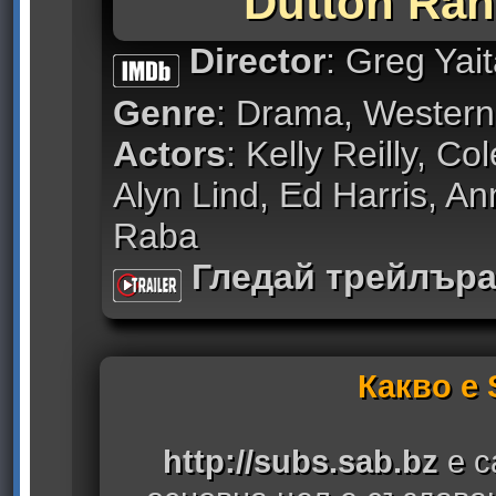
Dutton Ran
Director
: Greg Yai
Genre
: Drama, Western
Actors
: Kelly Reilly, Co
Alyn Lind, Ed Harris, A
Raba
Гледай трейлър
Какво е
http://subs.sab.bz
е с