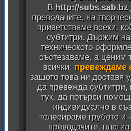
В
http://subs.sab.bz
преводачите, на творчес
приветстваме всеки, к
субтитри. Държим на
техническото оформлен
състезаваме, а ценим т
всички
превеждаме 
защото това ни доставя у
да превежда субтитри,
тук, да потърси помощ
индивидуално в съз
толерираме грубото и
преводачите, плагиа