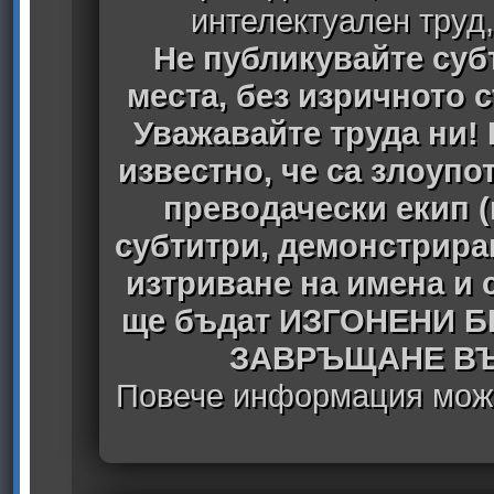
интелектуален труд
Не публикувайте субт
места, без изричното 
Уважавайте труда ни! 
известно, че са злоуп
преводачески екип 
субтитри, демонстрира
изтриване на имена и 
ще бъдат ИЗГОНЕНИ 
ЗАВРЪЩАНЕ ВЪ
Повече информация може