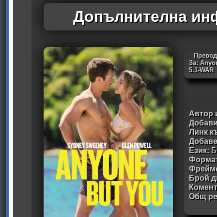
Допълнителна инф
Превод
За: Anyo
5.1-WAR
Автор 
Добави
Линк к
Добав
Език:
Б
Формат
Фрейм
Брой д
Комен
Общ ре