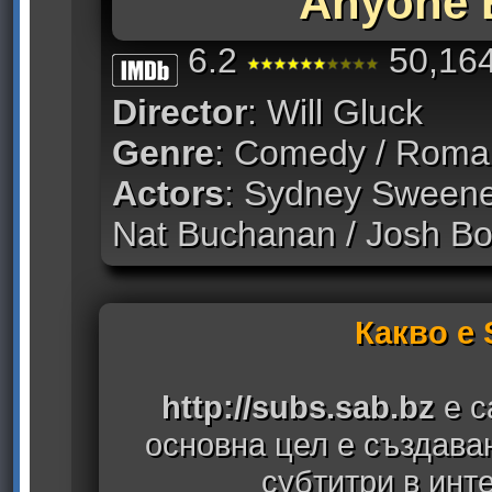
Anyone 
6.2
50,164
Director
: Will Gluck
Genre
: Comedy / Roma
Actors
: Sydney Sweeney
Nat Buchanan / Josh Bo
Какво е
http://subs.sab.bz
е с
основна цел е създава
субтитри в инт