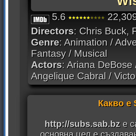
Wi
5.6
22,309
Directors
: Chris Buck,
Genre
: Animation / Adv
Fantasy / Musical
Actors
: Ariana DeBose /
Angelique Cabral / Vict
Какво е
http://subs.sab.bz
е с
основна цел е създава